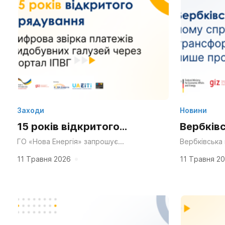
Заходи
Новини
15 років відкритого
Вербків
врядування: цифрова звірка
справед
ГО «Нова Енергія» запрошує
Вербківська 
представників органів влади,
водночас дуж
платежів видобувних
– це не 
громадськості, бізнесу, журналістів та
розвиток баг
11 Травня 2026
11 Травня 2
експертного середовища долучитися до
вугільною пр
галузей через Портал ІПВГ
онлайн-заходу в межах міжнародного
Тижня...