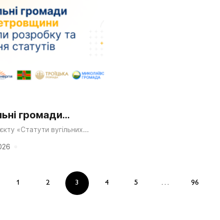
льні громади
етровщини
єкту «Статути вугільних
ропетровщини: від
ли розробку та
 до співучасті» відбувся
026
семінар для представників
ня статутів
, Троїцької та Миколаївської...
1
2
3
4
5
…
96