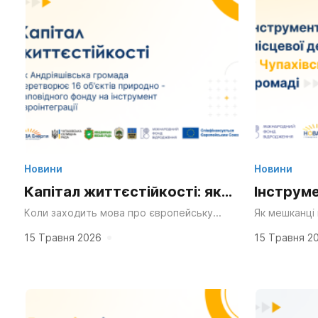
Новини
Новини
Капітал життєстійкості: як
Інструме
Андріяшівська громада
демократ
Коли заходить мова про європейську
Як мешканці
інтеграцію українських громад, уява
громаді? Як 
перетворює 16 об’єктів
громаді:
мимоволі малює великі обласні центри з
слухання, по
15 Травня 2026
15 Травня 2
потужними індустріальними парками,
електронну п
природно-заповідного
для жит
розвиненим IT-сектором...
фонду на інструмент
євроінтеграції