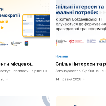
Новини
нти місцевої
Спільні інтереси та 
ії у Чупахівській
потреби: як жителі
 можуть впливати на рішення у
Законодавство України на на
ініціювати громадські
рівні створює всі умови для 
 практичні буклети
Богданівської ТГ
дати місцеву ініціативу чи
широкого спектра інструменті
026
14 Травня 2026
етицію? Які інструменти...
жителів і громадськості у при
елів
долучаються до
рішень...
формування політик
справедливої транс