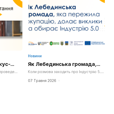
Новини
кус-
Як Лебединська громада,
я 13
яка пережила окупацію,
 проведе
Коли розмова заходить про Індустрію 5.0
група з
у громаді за 80 кілометрів від російського
долає виклики та обирає
ПВГ” в межах
кордону, це може здатися відірваною від
07 Травня 2026
реальності...
Індустрію 5.0