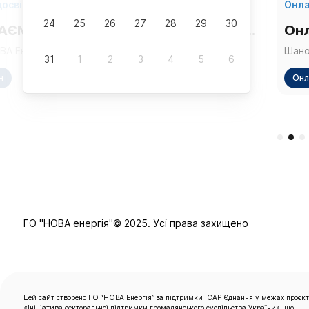
досвідом
Онла
24
25
26
27
28
29
30
АЄМО КОРДОНИ, РОЗБУДОВУЄМО
Онл
ОРІСТЬ: міждержавний діалог
кор
А Енергія» запрошує аналітиків, розробників,
Шано
31
1
2
3
4
5
6
в з відкритих даних, представників органів
діял
ни та Філіппін з питань ІПВГ та
Пор
ної влади та громадянського суспільства
газу! Запрошуємо представників суб’єктів господарюванн
н
Онл
тися до онлайн-заходу «ДОЛАЄМО КОРДОНИ,
які 
вління природними ресурсами
ОВУЄМО ПРОЗОРІСТЬ: міждержавний діалог України
тран
ппін з питань ІПВГ та управління природними
онла
ами», що відбудеться 23 травня 2025 року з 09:00
плат
иївським часом). Республіка Філіппіни — одна з
чере
шніших країн серед учасників ІПВГ у впровадженні
Мінен
рту прозорості на національному та місцевому
Порт
 Їхній досвід демонструє, як побудова сильної
2545
торонньої групи, наявність інституційної підтримки
галузях». Перевірити наявність
ктивна робота національного секретаріату можуть
субʼ
ечити рівень систематичного розкриття інформації
ІПВГ 
ласну
ta-or
у інфраструктуру в межах Порталу ІПВГ. Сьогодні
Захід
ГО "НОВА енергія"© 2025. Усі права захищено
сурс чи не єдиний інструмент, що поєднує
можл
нти GovTech і CivicTech у сфері управління
17.3
урсами. Захід має на меті створити
регу
ий простір для фахового діалогу між командами ІПВГ
Укра
раїн, аналітиками, розробниками, представниками
зміни до ф
 громадянського суспільства. Учасники
іншо
юватимуть: - як відбувається (-лася)
№ 85
Цей сайт створено ГО “НОВА Енергія” за підтримки ІСАР Єднання у межах проєк
ціоналізація ІПВГ в Україні та Республіці Філіппіни; -
видо
«Ініціатива секторальної підтримки громадянського суспільства України», що