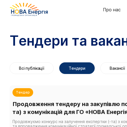
Про нас
Тендери та вакан
Всі публікації
Тендери
Вакансії
Тендер
Продовження тендеру на закупівлю по
та) з комунікацій для ГО «НОВА Енергі
Продовжуємо конкурс на залучення експертки (-та) з ко
та впровадження комунікаційної стратегії громадської ор