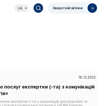
Зворотній зв’язок
UA
18.12.2025
ю послуг експертки (-та) з комунікацій
гія»
ення експертки (-та) з комунікацій для розробки та
 стратегії громадської організації «НОВА Енергія»