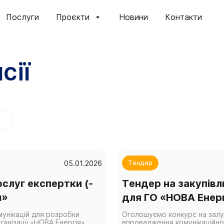
Послуги
Проєкти
Новини
Контакти
сії
05.01.2026
Тендер
слуг експертки (-
Тендер на закупівл
я»
для ГО «НОВА Енер
мунікацій для розробки
Оголошуємо конкурс на залуч
ганізації «НОВА Енергія»
впровадження комунікаційної