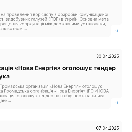
 на проведення воркшопу з розробки комунікаційної
сті видобувних галузей (ІПВГ) в Україні Основна мета
покращення координації між державними установами,
пільством,...
30.04.2025
ація «Нова Енергія» оголошує тендер
ука
ромадська організація «Нова Енергія» оголошує
а Громадська організація «Нова Енергія» (ГО «НОВА
анізація, оголошує тендер на відбір постачальника
ань...
07.04.2025