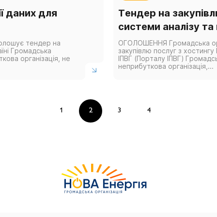
ії даних для
Тендер на закупівл
системи аналізу та 
олошує тендер на
ОГОЛОШЕННЯ Громадська орг
аїні Громадська
закупівлю послуг з хостингу 
ткова організація, не
ІПВГ (Порталу ІПВГ) Громадсь
неприбуткова організація,...
1
2
3
4