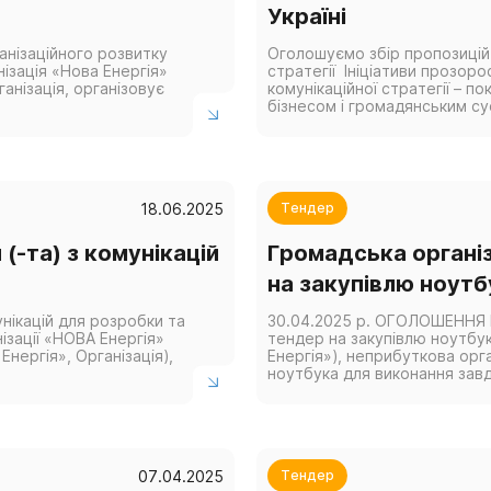
Україні
анізаційного розвитку
Оголошуємо збір пропозицій
ізація «Нова Енергія»
стратегії Ініціативи прозоро
ганізація, організовує
комунікаційної стратегії – 
бізнесом і громадянським сус
18.06.2025
Тендер
(-та) з комунікацій
Громадська організ
на закупівлю ноутб
нікацій для розробки та
30.04.2025 р. ОГОЛОШЕННЯ Г
ізації «НОВА Енергія»
тендер на закупівлю ноутбук
нергія», Організація),
Енергія»), неприбуткова орг
ноутбука для виконання завд
07.04.2025
Тендер