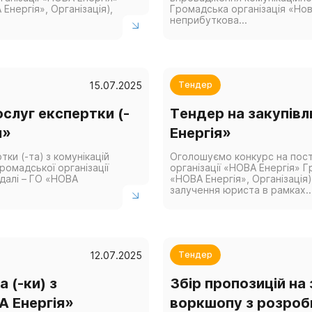
Енергія», Організація),
Громадська організація «Нова
неприбуткова...
15.07.2025
Тендер
слуг експертки (-
Тендер на закупів
я»
Енергія»
и (-та) з комунікацій
Оголошуємо конкурс на пост
ромадської організації
організації «НОВА Енергія» Г
далі – ГО «НОВА
«НОВА Енергія», Організація)
залучення юриста в рамках..
12.07.2025
Тендер
 (-ки) з
Збір пропозицій на
А Енергія»
воркшопу з розробк