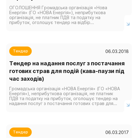
ОГОЛОШЕННЯ Громадська організація «Нова
Енергія» (ГО «НОВА Енергія»), неприбуткова
організація, не платник ПДВ та податку на
прибуток, оголошує тендер на відбір
постачальника послуг з консультування та
оперативної підтримки щодо організаційно-
правових...
06.03.2018
Тендер
Тендер на надання послуг з постачання
готових страв для подій (кава-паузи під
час заходів)
Громадська організація «НОВА Енергія» (ГО «НОВА
Енергія»), неприбуткова організація, не платник
ПДВ та податку на прибуток, оголошує тендер на
надання послуг з постачання готових страв для
подій (обслуговування кава-паузи під...
06.03.2017
Тендер