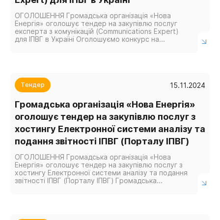
ОГОЛОШЕННЯ Громадська організація «Нова
Енергія» оголошує тендер на закупівлю послуг
експерта з комунікацій (Communications Expert)
для ІПВГ в Україні Оголошуємо конкурс на
залучення експерта з комунікацій для розробки та
впровадження...
15.11.2024
Тендер
Громадська організація «Нова Енергія»
оголошує тендер на закупівлю послуг з
хостингу Електронної системи аналізу та
подання звітності ІПВГ (Порталу ІПВГ)
ОГОЛОШЕННЯ Громадська організація «Нова
Енергія» оголошує тендер на закупівлю послуг з
хостингу Електронної системи аналізу та подання
звітності ІПВГ (Порталу ІПВГ) Громадська
організація «Нова Енергія» (ГО «НОВА Енергія»),
неприбуткова організація,...