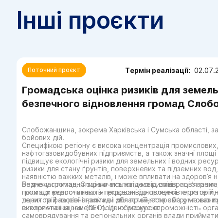
Інші проєкти
Термін реалізації:
02.07.
Поточний проєкт
Громадська оцінка ризиків для земель
безпечного відновлення громад Сло
Слобожанщина, зокрема Харківська і Сумська області, з
бойових дій.
Специфікою регіону є висока концентрація промислових,
нафтогазовидобувних підприємств, а також значні площі
підвищує екологічні ризики для земельних і водних ресу
ризики для стану ґрунтів, поверхневих та підземних вод,
наявністю важких металів, і може впливати на здоров’я
безпеку громад. Спираючись на досвід співпраці з грома
Водночас питання оцінки екологічних ризиків, пов’язаних 
громади розпочинають процеси відновлення територій, 
поки що недостатньо інтегровані до процесів стратегіч
даних та фахової аналітики для прийняття обґрунтовани
територій на рівні громад і областей, зокрема у межах 
використання земель і водних ресурсів.
екологічної оцінки (СЕО). Це обмежує спроможність орга
самоврядування та регіональних органів влади приймати