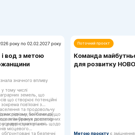
2026 року по 02.02.2027 року
Поточний проєкт
 і вод з метою
Команда майбутньо
божанщини
для розвитку НОВОЇ
азнала значного впливу
 у тому числі
 аграрних земель, що
рсів що створює потенційні
 зокрема пов’язані з
 населення та продовольчу
дами регіону, ми бачимо, що
із наслідками бойових дій,
однак їм бракує достовірних
ного планування розвитку
х управлінських рішень щодо
процедур стратегічної
нів місцевого
 обґрунтовані та безпечні
Метою проєкту
є зміцнення