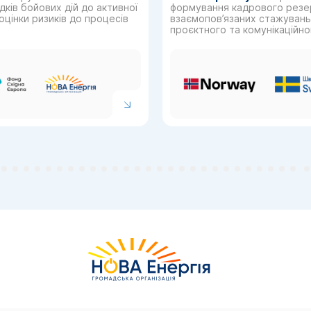
дків бойових дій до активної
формування кадрового резер
 оцінки ризиків до процесів
взаємопов’язаних стажувань:
проєктного та комунікаційно
організації у Dixi Group дл
досвідом з ГО «Точка досту
практик.