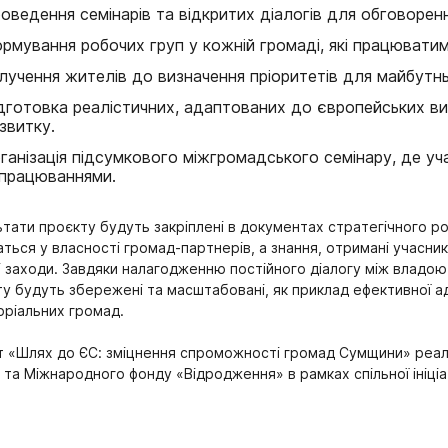
оведення семінарів та відкритих діалогів для обговорен
рмування робочих груп у кожній громаді, які працювати
лучення жителів до визначення пріоритетів для майбутн
дготовка реалістичних, адаптованих до європейських вимо
звитку.
ганізація підсумкового міжгромадського семінару, де уч
працюваннями.
тати проєкту будуть закріплені в документах стратегічного ро
ться у власності громад-партнерів, а знання, отримані учасни
і заходи. Завдяки налагодженню постійного діалогу між владо
у будуть збережені та масштабовані, як приклад ефективної ад
оріальних громад.
т «Шлях до ЄС: зміцнення спроможності громад Сумщини» реалі
та Міжнародного фонду «Відродження» в рамках спільної ініці