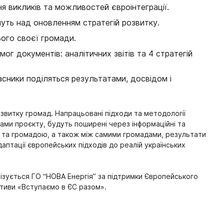
ня викликів та можливостей євроінтеграції.
муть над оновленням стратегій розвитку.
ього своєї громади.
г документів: аналітичних звітів та 4 стратегій
асники поділяться результатами, досвідом і
звитку громад. Напрацьовані підходи та методології
ками проєкту, будуть поширені через інформаційні та
ю та громадою, а також між самими громадами, результати
аптації європейських підходів до реалій українських
зується ГО “НОВА Енергія” за підтримки Європейського
ативи «Вступаємо в ЄС разом».