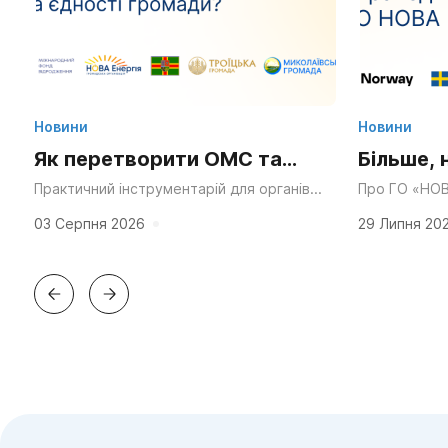
Новини
Новини
Як перетворити ОМС та
Більше, 
Статут громади на
та ресу
Практичний інструментарій для органів
Про ГО «НОВ
місцевого самоврядування, громадських
через десятк
суперсилу для згуртування
у діяльн
організацій та активних мешканців.
справедливос
03 Серпня 2026
29 Липня 20
«Мальовнича природа», «працьовиті
планування в
та єдності?
люди», «багата історія» та «вигідне...