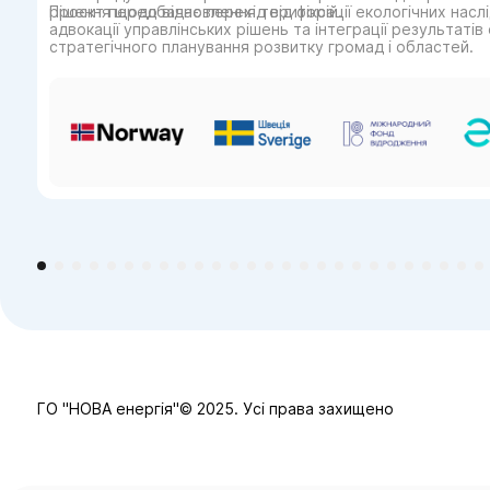
рішення щодо відновлення територій.
Проєкт передбачає перехід від фіксації екологічних наслі
адвокації управлінських рішень та інтеграції результатів
стратегічного планування розвитку громад і областей.
ГО "НОВА енергія"© 2025. Усі права захищено