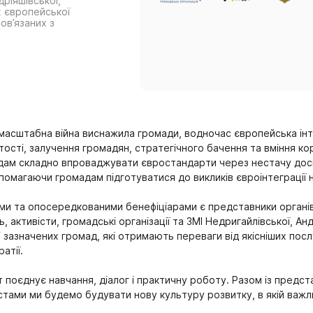
ріяшівської,
х європейської
пов’язаних з
асштабна війна виснажила громади, водночас європейська інтег
тості, залучення громадян, стратегічного бачення та вміння к
ам складно впроваджувати євростандарти через нестачу досві
помагаючи громадам підготуватися до викликів євроінтеграції не
и та опосередкованими бенефіціарами є представники органів
, активісти, громадські організації та ЗМІ Недригайлівської, Ан
 зазначених громад, які отримають переваги від якісніших пос
атії.
 поєднує навчання, діалог і практичну роботу. Разом із предс
стами ми будемо будувати нову культуру розвитку, в якій важл