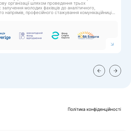
ву організації шляхом проведення трьох
 залучення молодих фахівців до аналітичного,
го напрямів, професійного стажування комунікаційниці
я посилення експертизи в енергетичному секторі та обміну
пу» для розвитку партнерств і масштабування успішних
Політика конфіденційності