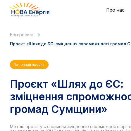
Про нас
Всі проєкти
Проєкт «Шлях до ЄС: зміцнення спроможності громад 
Поточний проєкт
Проєкт «Шлях до ЄС:
зміцнення спроможнос
громад Сумщини»
Метою проєкту є сприяння зміцненню спроможності орган