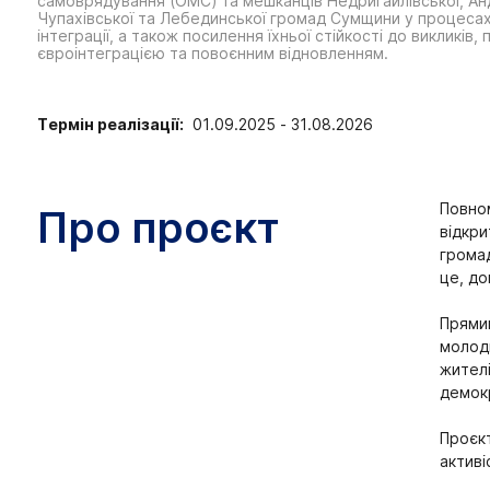
самоврядування (ОМС) та мешканців Недригайлівської, Анд
Чупахівської та Лебединської громад Сумщини у процеса
інтеграції, а також посилення їхньої стійкості до викликів, 
євроінтеграцією та повоєнним відновленням.
Термін реалізації:
01.09.2025 - 31.08.2026
Повном
Про проєкт
відкри
громад
це, до
Прямим
молодь
жителі
демокр
Проєкт
активі