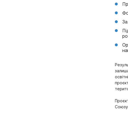
Пр
Фо
За
Пі
ро
Ор
на
Резуль
залиша
освітн
проєкт
терит
Проєк
Союзу 