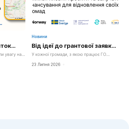
Новини
иток
Від ідеї до грантової заявки:
ний парк
як ініціативні групи Сумщини
и увагу на
У кожної громади, з якою працює ГО
ро розподіл
«НОВА Енергія», безперечно, вже є своя
я
вчилися писати проекти та
чення громад
сильна ідея — що хочеться змінити чи...
23 Липня 2026
йного
залучати фінансування для
відновлення своїх громад