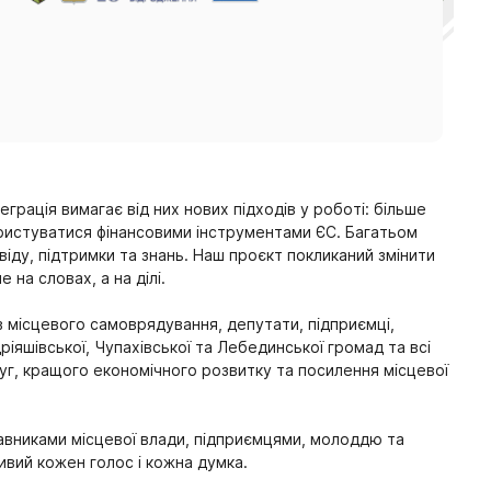
рація вимагає від них нових підходів у роботі: більше
ористуватися фінансовими інструментами ЄС. Багатьом
ду, підтримки та знань. Наш проєкт покликаний змінити
 на словах, а на ділі.
 місцевого самоврядування, депутати, підприємці,
дріяшівської, Чупахівської та Лебединської громад та всі
луг, кращого економічного розвитку та посилення місцевої
тавниками місцевої влади, підприємцями, молоддю та
ивий кожен голос і кожна думка.