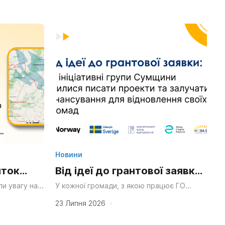
Новини
иток
Від ідеї до грантової заявки:
ний парк
як ініціативні групи Сумщини
и увагу на
У кожної громади, з якою працює ГО
ро розподіл
«НОВА Енергія», безперечно, вже є своя
я
вчилися писати проекти та
чення громад
сильна ідея — що хочеться змінити чи...
23 Липня 2026
йного
залучати фінансування для