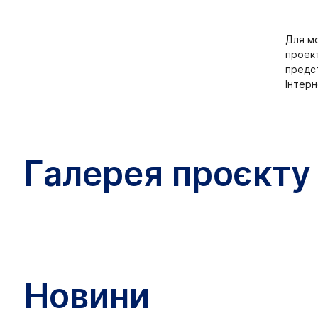
Для мо
проект
предст
Інтерн
Галерея проєкту
Новини