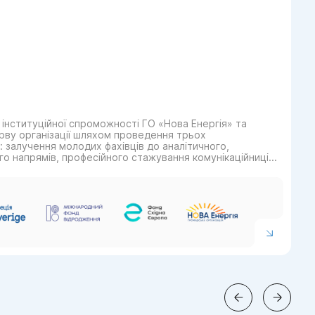
 інституційної спроможності ГО «Нова Енергія» та
ву організації шляхом проведення трьох
 залучення молодих фахівців до аналітичного,
го напрямів, професійного стажування комунікаційниці
я посилення експертизи в енергетичному секторі та обміну
пу» для розвитку партнерств і масштабування успішних