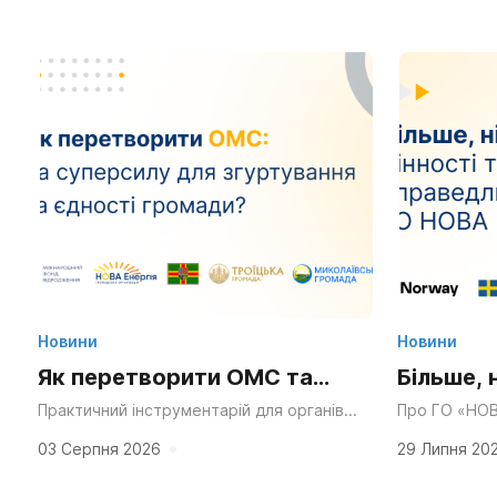
Новини
Новини
Як перетворити ОМС та
Більше, 
Статут громади на
та ресу
Практичний інструментарій для органів
Про ГО «НОВ
місцевого самоврядування, громадських
через десятк
суперсилу для згуртування
у діяльн
організацій та активних мешканців.
справедливос
03 Серпня 2026
29 Липня 20
«Мальовнича природа», «працьовиті
планування в
та єдності?
люди», «багата історія» та «вигідне...