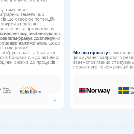
 у тому числі
 аграрних земель, що
рсів що створює потенційні
 зокрема пов’язані з
 населення та продовольчу
дами регіону, ми бачимо, що
із наслідками бойових дій,
однак їм бракує достовірних
ного планування розвитку
х управлінських рішень щодо
процедур стратегічної
нів місцевого
 обґрунтовані та безпечні
Метою проєкту
є зміцнення
дків бойових дій до активної
формування кадрового резер
 оцінки ризиків до процесів
взаємопов’язаних стажувань:
проєктного та комунікаційно
організації у Dixi Group дл
досвідом з ГО «Точка досту
практик.