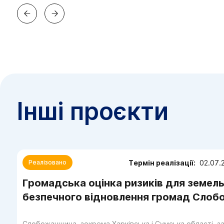
Інші проєкти
Термін реалізації:
02.07.
Реалізовано
Громадська оцінка ризиків для земель
безпечного відновлення громад Сло
Слобожанщина, зокрема Харківська і Сумська області, з