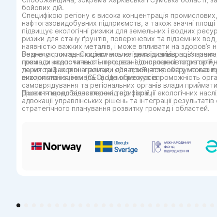
бойових дій.
Специфікою регіону є висока концентрація промислових,
нафтогазовидобувних підприємств, а також значні площі
підвищує екологічні ризики для земельних і водних ресу
ризики для стану ґрунтів, поверхневих та підземних вод,
наявністю важких металів, і може впливати на здоров’я
безпеку громад. Спираючись на досвід співпраці з грома
Водночас питання оцінки екологічних ризиків, пов’язаних 
громади розпочинають процеси відновлення територій, 
поки що недостатньо інтегровані до процесів стратегіч
даних та фахової аналітики для прийняття обґрунтовани
територій на рівні громад і областей, зокрема у межах 
використання земель і водних ресурсів.
екологічної оцінки (СЕО). Це обмежує спроможність орга
самоврядування та регіональних органів влади приймати
рішення щодо відновлення територій.
Проєкт передбачає перехід від фіксації екологічних наслі
адвокації управлінських рішень та інтеграції результатів
стратегічного планування розвитку громад і областей.