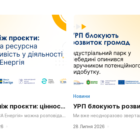
Новини
ніж проєкти: цінності
УРП блокують розв
рсна справедливість
громад: індустріаль
А Енергія» можна розповідати
Ми вже неодноразово звертал
и проєктів у сфері ресурсної
проблеми регулювання угод п
ості ГО НОВА Енергія
у Лебедині опинивс
ті: від громадської участі й
продукції та недостатнє залу
26
28 Липня 2026
ідновлення до...
до процесів, рішення в...
заручником потенці