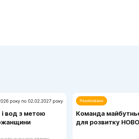
видобутку
2026 року по 02.02.2027 року
Реалізовано
 і вод з метою
Команда майбутньо
божанщини
для розвитку НОВОЇ
азнала значного впливу