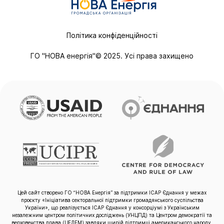
Політика конфіденційності
ГО "НОВА енергія"© 2025. Усі права захищено
Цей сайт створено ГО “НОВА Енергія” за підтримки ІСАР Єднання у межах
проєкту «Ініціатива секторальної підтримки громадянського суспільства
України», що реалізується ІСАР Єднання у консорціумі з Українським
незалежним центром політичних досліджень (УНЦПД) та Центром демократії та
верховенства права (ЦЕДЕМ) завдяки щирій підтримці американського народу,