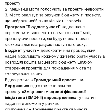
проекту.
2. Мешканці міста голосують за проекти-фаворити.
3. Місто реалізує за рахунок бюджету ті проекти,
що набрали найбільшу кількість голосів.
Програма “Бюджет участі”
надає шанс
перетворити ваше місто на місто вашої мрії,
пропонуючи проекти, які будуть реалізовані
міською адмінмстрацією наступного року.
Бюджет участі
– демократичний процес, який
надає можливість кожному жителю брати участь в
розподілі коштів місцевого бюджету шляхом
створення проектів для покращення міста та
голосування за них.
Відео-ролик
«Громадський проект – м.
Бердянськ»
підготовлено рамках
проекту
«Зміцнення місцевої фінансової
ініціативи (ЗМФІ-ІІ) впровадження»
у частині
надання допомоги у рамках
компоненту
«Посилення практики участі