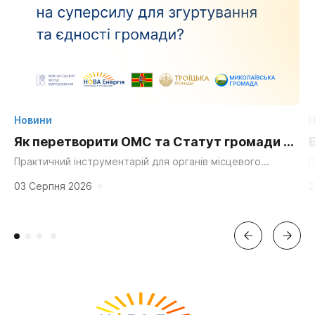
Новини
Н
Як перетворити ОМС та Статут громади на
суперсилу для згуртування та єдності?
Практичний інструментарій для органів місцевого
П
самоврядування, громадських організацій та активних
д
мешканців. «Мальовнича природа», «працьовиті люди»,
г
03 Серпня 2026
2
«багата історія» та «вигідне...