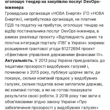
оголошує тендер на закупівлю послуг DevOps-
інженера
Громадська організація «НОВА Енергія» (ГО «НОВА
Енергія»), неприбуткова організація, не платник
ПДВ та податку на прибуток, оголошує тендер на
відбір постачальника послуг DevOps-інженера, в
рамках реалізації проєкту «Відповідність даних та
пілотна інтеграція порталу ІПВГ в Україні» зокрема:
розширення грантової угоди 81272894 проєкт
«Ефективне управління державними фінансами ΙΙΙ».
Актуальність.
У 2013 році Україна приєдналась до
Ініціативи прозорості видобувних галузей і,
починаючи з 2015 року, публікує щорічні звіти, де
показує, скільки компаній працює у видобувних
галузях, скільки податків вони заплатили державі,
які компанії готові, а які не готові показувати
результати своєї роботи. З 2018 року такі звіти є
обов’язковими згідно закону України «Про
забезпечення прозорості у видобувних галузях»