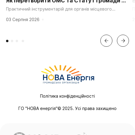
Як перетворити ОМС та Статут громади на
суперсилу для згуртування та єдності?
Практичний інструментарій для органів місцевого
П
самоврядування, громадських організацій та активних
д
мешканців. «Мальовнича природа», «працьовиті люди»,
г
03 Серпня 2026
2
«багата історія» та «вигідне...
Політика конфіденційності
ГО "НОВА енергія"© 2025. Усі права захищено