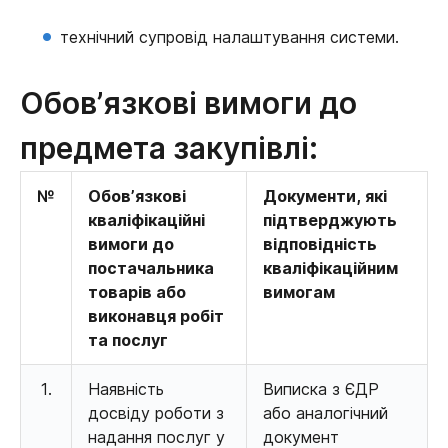
технічний супровід налаштування системи.
Обов’язкові вимоги до
предмета закупівлі:
№
Обов’язкові
Документи, які
кваліфікаційні
підтверджують
вимоги до
відповідність
постачальника
кваліфікаційним
товарів або
вимогам
виконавця робіт
та послуг
1.
Наявність
Виписка з ЄДР
досвіду роботи з
або аналогічний
надання послуг у
документ