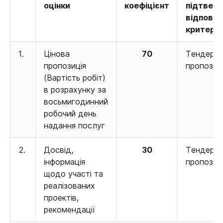
оцінки
коефіцієнт
підтвер
відповід
критері
1.
Цінова
70
Тендерн
пропозиція
пропозиц
(Вартість робіт)
в розрахунку за
восьмигодинний
робочий день
надання послуг
2.
Досвід,
30
Тендерн
інформація
пропозиц
щодо участі та
реалізованих
проектів,
рекомендації