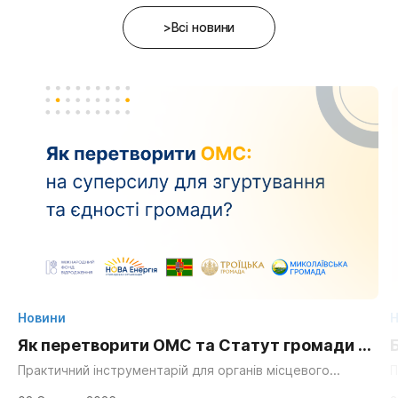
>Всі новини
Новини
Н
Як перетворити ОМС та Статут громади на
суперсилу для згуртування та єдності?
Практичний інструментарій для органів місцевого
П
самоврядування, громадських організацій та активних
д