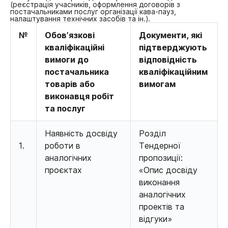
(реєстрація учасників, оформлення договорів з
постачальниками послуг організації кава-пауз,
налаштування технічних засобів та ін.).
№
Обов’язкові
Документи, які
кваліфікаційні
підтверджують
вимоги до
відповідність
постачальника
кваліфікаційним
товарів або
вимогам
виконавця робіт
та послуг
Наявність досвіду
Розділ
1.
роботи в
Тендерної
аналогічних
пропозиції:
проєктах
«Опис досвіду
виконання
аналогічних
проектів та
відгуки»