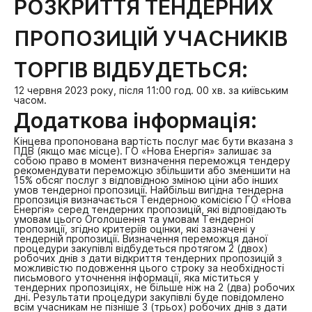
РОЗКРИТТЯ ТЕНДЕРНИХ
ПРОПОЗИЦІЙ УЧАСНИКІВ
ТОРГІВ ВІДБУДЕТЬСЯ:
12 червня 2023 року, після 11:00 год. 00 хв. за київським
часом.
Додаткова інформація:
Кінцева пропонована вартість послуг має бути вказана з
ПДВ (якщо має місце).
ГО «Нова Енергія» залишає за
собою право в момент визначення переможця тендеру
рекомендувати переможцю збільшити або зменшити на
15% обсяг послуг з відповідною зміною ціни або інших
умов тендерної пропозиції.
Найбільш вигідна тендерна
пропозиція визначається Тендерною комісією ГО «Нова
Енергія» серед тендерних пропозицій, які відповідають
умовам цього Оголошення та умовам Тендерної
пропозиції, згідно критеріїв оцінки, які зазначені у
тендерній пропозиції.
Визначення переможця даної
процедури закупівлі відбудеться протягом 2 (двох)
робочих днів з дати відкриття тендерних пропозицій з
можливістю подовження цього строку за необхідності
письмового уточнення інформації, яка міститься у
тендерних пропозиціях, не більше ніж на 2 (два) робочих
дні.
Результати процедури закупівлі буде повідомлено
всім учасникам не пізніше 3 (трьох) робочих днів з дати