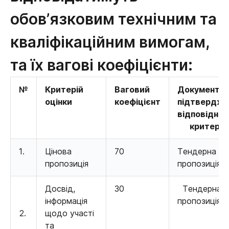
обов’язковим технічним та
кваліфікаційним вимогам,
та їх вагові коефіцієнти:
№
Критерій
Ваговий
Документи, 
оцінки
коефіцієнт
підтвердж
відповідніс
критерію
1.
Цінова
70
Тендерна
пропозиція
пропозиція
Досвід,
30
Тендерна
інформація
пропозиція
2.
щодо участі
та