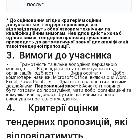
послуг
* До оцінювання згідно критеріям оцінки
допускаються тендерні пропозиції, які
відповідатимуть обов’язковим технічним та
кваліфікаційним вимогам. Невідповідність хоча б
одній з вимог тендерної пропозиції учасника
призводить до автоматичної повної дискваліфікації
такої тендерної пропозиції.
3. Вимоги до учасника
• Грамотність та вільне володіння державною
мовою;
• Відповідальність та пунктуальність,
організаційні здібності;
• Вища освіта;
• Добрі
комп’ютерні навички: Microsoft Office, включаючи Word,
Excel, PowerPoint;
• Здатність працювати з чіткими
дедлайнами.
Персональні якості:
Асистент повинен
бути готовим до порозуміння, мати добрі організаційні та
комунікативні здібності, бути ініціативним та чітко
виконувати поставлені завдання.
4. Критерії оцінки
тендерних пропозицій, які
відповідатимуть