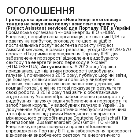
ОГОЛОШЕННЯ
Громадська організація «Нова Енергія» оголошує
тендер на закупівлю послуг асистента проєкту
(Project Asisstant services) для Порталу ІПВГ в Україні
Громадська організація «Нова Енергія» (ГО «НОВА
Енергія»), неприбуткова організація, не платник ПДВ та
податку на прибуток, оголошує тендер на відбір
постачальника послуг асистента проєкту (Project
Asisstant services) в рамках реалізації угоди GIZ-81297570
проєкт: «Підтримка впровадження Порталу ІПВГ для
забезпечення прозорості відновлення видобувного
сектору та енергетичного переходу в Україні”
(EITI4RESETUA).
Актуальність.
У 2013 році Україна
приєдналась до Ініціативи прозорості видобувних
галузей і, починаючи з 2015 року, публікує щорічні звіти,
де показує, скільки компаній працює у видобувних
галузях, скільки податків вони заплатили державі, які
компанії готові, а які не готові показувати результати
своєї роботи. З 2018 року такі звіти є обов’язковими
згідно закону України «Про забезпечення прозорості у
видобувних галузях» задля забезпечення прозорості та
запобігання корупції у видобувних галузях в Україні.
За
дорученням Уряду Федеративної Республіки Німеччина
та за фінансової підтримки Німецького товариства
міжнародного співробітництва Deutsche Gesellschaft für
Internationale Zusammenarbeit (GIZ) GmbH, ГО «Нова
Енергія» буде реалізовувати проект «Посилення
впровадження Порталу EITI для забезпечення прозорості
відновлення видобувного сектору та енергетичного