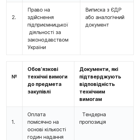
Право на
Виписка з ЄДР
2.
здійснення
або аналогічний
підприємницької
документ
діяльності за
законодавством
України
Обов’язкові
Документи, які
№
технічні вимоги
підтверджують
до предмета
відповідність
закупівлі
технічним
вимогам
Оплата
Тендерна
1.
помісячно на
пропозиція
основі кількості
годин надання