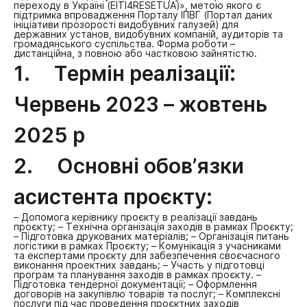
переходу в Україні (EITI4RESETUA)», метою якого є
підтримка впровадження Порталу ІПВГ (Портал даних
ініціативи прозорості видобувних галузей) для
державних установ, видобувних компаній, аудиторів та
громадянського суспільства.
Форма роботи –
дистанційна, з повною або частковою зайнятістю.
1. Термін реалізації:
Червень 2023 – жовтень
2025 р
2. Основні обов’язки
асистента проєкту:
– Допомога керівнику проєкту в реалізації завдань
проєкту;
– Технічна організація заходів в рамках Проєкту;
– Підготовка друкованих матеріалів;
– Організація питань
логістики в рамках Проєкту;
– Комунікація з учасниками
та експертами проєкту для забезпечення своєчасного
виконання проектних завдань;
– Участь у підготовці
програм та планування заходів в рамках проєкту.
–
Підготовка тендерної документації;
– Оформлення
договорів на закупівлю товарів та послуг;
– Комплексні
послуги під час проведення проєктних заходів