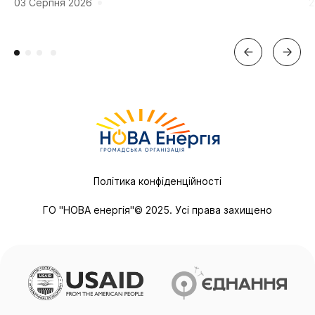
мешканців. «Мальовнича природа», «працьовиті люди»,
г
03 Серпня 2026
2
«багата історія» та «вигідне...
Політика конфіденційності
ГО "НОВА енергія"© 2025. Усі права захищено