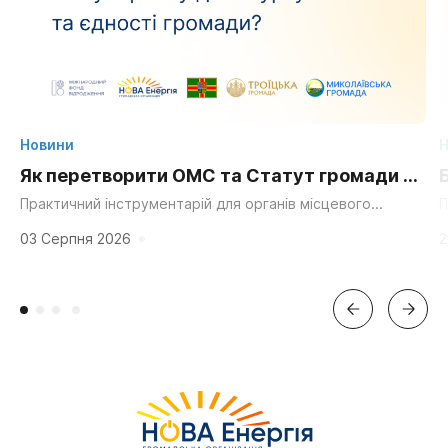
Новини
Н
Як перетворити ОМС та Статут громади на
суперсилу для згуртування та єдності?
Практичний інструментарій для органів місцевого
П
самоврядування, громадських організацій та активних
д
мешканців. «Мальовнича природа», «працьовиті люди»,
г
03 Серпня 2026
2
«багата історія» та «вигідне...