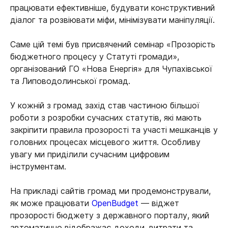
працювати ефективніше, будувати конструктивний
діалог та розвіювати міфи, мінімізувати маніпуляції.
Саме цій темі був присвячений семінар «Прозорість
бюджетного процесу у Статуті громади»,
організований ГО «Нова Енергія» для Чупахівської
та Липоводолинської громад.
У кожній з громад захід став частиною більшої
роботи з розробки сучасних статутів, які мають
закріпити правила прозорості та участі мешканців у
головних процесах місцевого життя. Особливу
увагу ми приділили сучасним цифровим
інструментам.
На прикладі сайтів громад ми продемонстрували,
як може працювати
OpenBudget
— віджет
прозорості бюджету з державного порталу, який
автоматично відображає доходи, витрати та