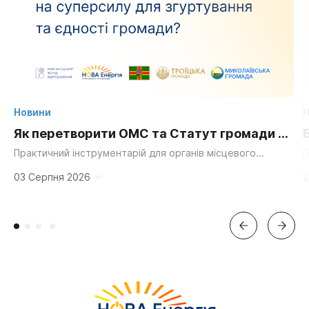
Новини
Н
Як перетворити ОМС та Статут громади на
суперсилу для згуртування та єдності?
Практичний інструментарій для органів місцевого
П
самоврядування, громадських організацій та активних
д
мешканців. «Мальовнича природа», «працьовиті люди»,
г
03 Серпня 2026
2
«багата історія» та «вигідне...