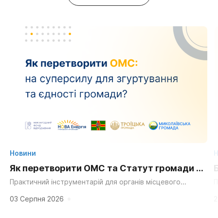
Новини
Н
Як перетворити ОМС та Статут громади на
суперсилу для згуртування та єдності?
Практичний інструментарій для органів місцевого
П
самоврядування, громадських організацій та активних
д
мешканців. «Мальовнича природа», «працьовиті люди»,
г
03 Серпня 2026
2
«багата історія» та «вигідне...