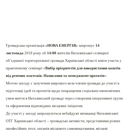
Громадська організація
«НОВА ЕНЕРГІЯ»
запрошує
14
листопада
2018 року об
14:00
жителів Наталинської селищної
об’єднаної територіальної громади Харківської області взяти участь у
практичному семінарі «
Вибір пріоритетів для використання коштів
від рентних платежів. Написання та менеджмент проектів
».
Метою заходу є залучення широкого кола членів громади до участі в
підготовці ідей та проектів щодо покращення соціально-економічних
умов життя в Наталинській громаді через створення ініціативної групи
та оформлення відповідних місцевих ініціатив.
До участі у заході запрошуються небайдужі мешканці Наталинської
ОТГ Харківської області – громадські активісти, представники різних
професійних груп, органів місцевого самоврядування, місцеві