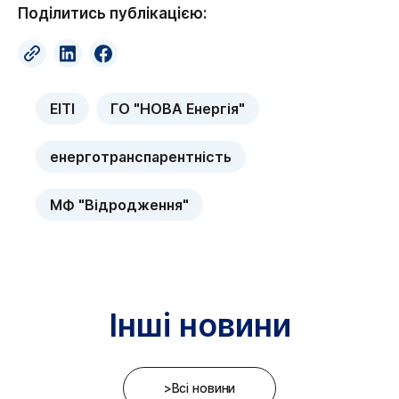
Поділитись публікацією:
EITI
ГО "НОВА Енергія"
енерготранспарентність
МФ "Відродження"
Інші новини
>Всі новини