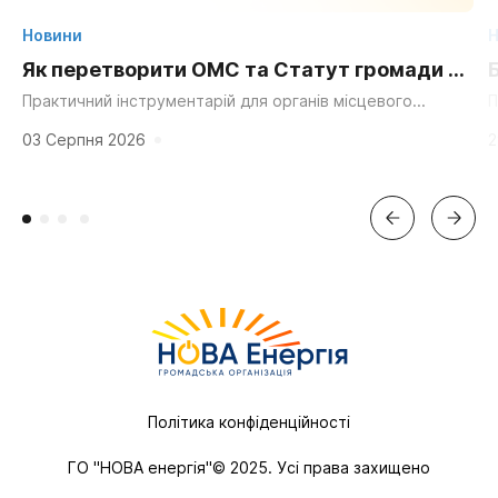
Новини
Н
Як перетворити ОМС та Статут громади на
суперсилу для згуртування та єдності?
Практичний інструментарій для органів місцевого
П
самоврядування, громадських організацій та активних
д
мешканців. «Мальовнича природа», «працьовиті люди»,
г
03 Серпня 2026
2
«багата історія» та «вигідне...
Політика конфіденційності
ГО "НОВА енергія"© 2025. Усі права захищено