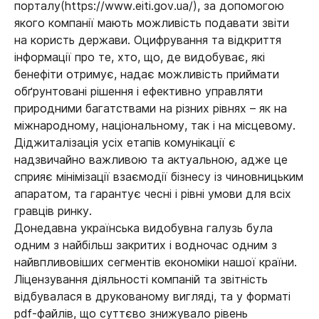
порталу(https://www.eiti.gov.ua/), за допомогою
якого компанії мають можливість подавати звіти
на користь держави. Оцифрування та відкриття
інформації про те, хто, що, де видобуває, які
бенефіти отримує, надає можливість приймати
обґрунтовані рішення і ефективно управляти
природними багатствами на різних рівнях – як на
міжнародному, національному, так і на місцевому.
Діджиталізація усіх етапів комунікації є
надзвичайно важливою та актуальною, адже це
сприяє мінімізації взаємодії бізнесу із чиновницьким
апаратом, та гарантує чесні і рівні умови для всіх
гравців ринку.
Донедавна українська видобувна галузь була
одним з найбільш закритих і водночас одним з
найвпливовіших сегментів економіки нашої країни.
Ліцензування діяльності компаній та звітність
відбувалася в друкованому вигляді, та у форматі
pdf-файлів, що суттєво знижувало рівень