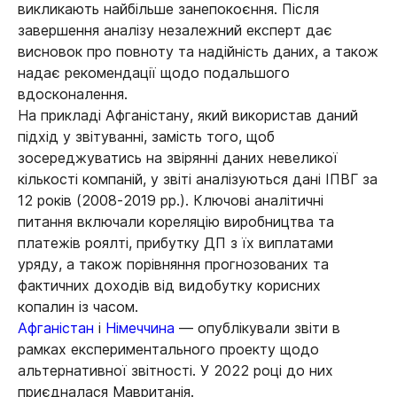
викликають найбільше занепокоєння. Після
завершення аналізу незалежний експерт дає
висновок про повноту та надійність даних, а також
надає рекомендації щодо подальшого
вдосконалення.
На прикладі Афганістану, який використав даний
підхід у звітуванні, замість того, щоб
зосереджуватись на звірянні даних невеликої
кількості компаній, у звіті аналізуються дані ІПВГ за
12 років (2008-2019 рр.). Ключові аналітичні
питання включали кореляцію виробництва та
платежів роялті, прибутку ДП з їх виплатами
уряду, а також порівняння прогнозованих та
фактичних доходів від видобутку корисних
копалин із часом.
Афганістан
і
Німеччина
— опублікували звіти в
рамках експериментального проекту щодо
альтернативної звітності. У 2022 році до них
приєдналася Мавританія.