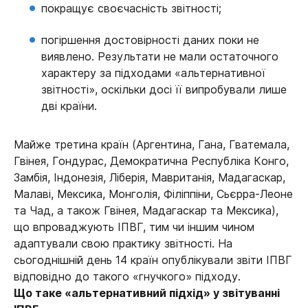
покращує своєчасність звітності;
погіршення достовірності даних поки не
виявлено. Результати не мали остаточного
характеру за підходами «альтернативної
звітності», оскільки досі її випробували лише
дві країни.
Майже третина країн (Аргентина, Гана, Гватемала,
Гвінея, Гондурас, Демократична Республіка Конго,
Замбія, Індонезія, Ліберія, Мавританія, Мадагаскар,
Малаві, Мексика, Монголія, Філіппіни, Сьєрра-Леоне
та Чад, а також Гвінея, Мадагаскар та Мексика),
що впроваджують ІПВГ, тим чи іншим чином
адаптували свою практику звітності. На
сьогоднішній день 14 країн опублікували звіти ІПВГ
відповідно до такого «гнучкого» підходу.
Що таке «альтернативний підхід» у звітуванні