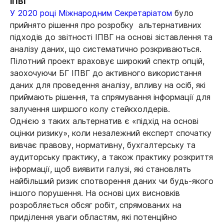
ІПВГ
У 2020 році Міжнародним Секретаріатом
було
прийнято рішення про розробку альтернативних
підходів до звітності ІПВГ на основі зіставлення та
аналізу даних, що систематично розкриваються.
Пілотний проект враховує широкий спектр опцій,
заохочуючи БГ ІПВГ до активного використання
даних для проведення аналізу, впливу на осіб, які
приймають рішення, та спрямування інформації для
залучення ширшого колу стейкхолдерів.
Однією з таких альтернатив є «підхід на основі
оцінки ризику», коли незалежний експерт спочатку
вивчає правову, нормативну, бухгалтерську та
аудиторську практику, а також практику розкриття
інформації, щоб виявити галузі, які становлять
найбільший ризик спотворення даних чи будь-якого
іншого порушення. На основі цих висновків
розробляється обсяг робіт, спрямованих на
приділення уваги областям, які потенційно