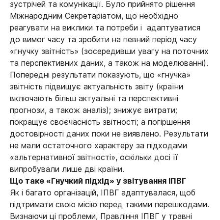
зустрічей та комунікації. Було прийнято рішення
Міжнародним Секретаріатом, що необхідно
реагувати на виклики та потреби і адаптуватися
до вимог часу та зробити на певний період часу
«гнучку звітність» (зосередивши увагу на поточних
та перспективних даних, а також на моделюванні).
Попередні результати показують, що «гнучка»
звітність підвищує актуальність звіту (країни
включають більш актуальні та перспективні
прогнози, а також аналіз); знижує витрати;
покращує своєчасність звітності; а погіршення
достовірності даних поки не виявлено. Результати
не мали остаточного характеру за підходами
«альтернативної звітності», оскільки досі її
випробували лише дві країни.
Що таке «Гнучкий підхід» у звітування ІПВГ
Як і багато організацій, ІПВГ адаптувалася, щоб
підтримати свою місію перед такими перешкодами.
Визнаючи ці проблеми, Правління ІПВГ у травні