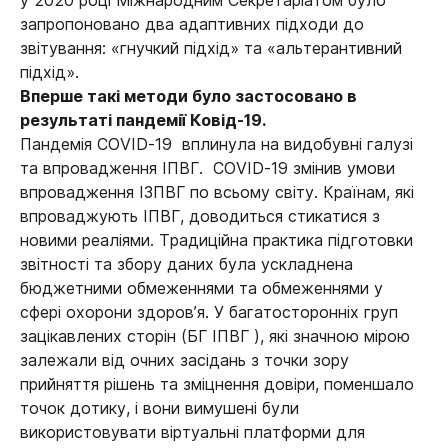
у 2020 році Міжнародним Секретаріатом було
запропоновано два адаптивних підходи до
звітування: «гнучкий підхід» та «альтерантивний
підхід».
Вперше такі методи було застосовано в
результаті пандемії Ковід-19.
Пандемія COVID-19 вплинула на видобувні галузі
та впровадження ІПВГ. COVID-19 змінив умови
впровадження ІЗПВГ по всьому світу. Країнам, які
впроваджують ІПВГ, доводиться стикатися з
новими реаліями. Традиційна практика підготовки
звітності та збору даних була ускладнена
бюджетними обмеженнями та обмеженнями у
сфері охорони здоров’я. У багатосторонніх груп
зацікавлених сторін (БГ ІПВГ ), які значною мірою
залежали від очних засідань з точки зору
прийняття рішень та зміцнення довіри, поменшало
точок дотику, і вони вимушені були
використовувати віртуальні платформи для