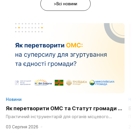
>Всі новини
Новини
Н
Як перетворити ОМС та Статут громади на
суперсилу для згуртування та єдності?
Практичний інструментарій для органів місцевого
П
самоврядування, громадських організацій та активних
д
мешканців. «Мальовнича природа», «працьовиті люди»,
г
03 Серпня 2026
2
«багата історія» та «вигідне...