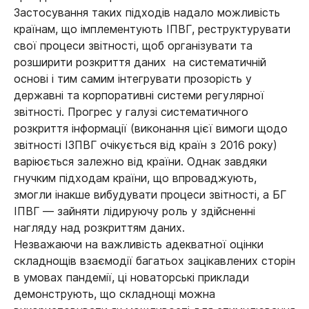
Застосування таких підходів надало можливість
країнам, що імплементують ІПВГ, реструктурувати
свої процеси звітності, щоб організувати та
розширити розкриття даних на систематичній
основі і тим самим інтегрувати прозорість у
державні та корпоративні системи регулярної
звітності. Прогрес у галузі систематичного
розкриття інформації (виконання цієї вимоги щодо
звітності ІЗПВГ очікується від країн з 2016 року)
варіюється залежно від країни. Однак завдяки
гнучким підходам країни, що впроваджують,
змогли інакше вибудувати процеси звітності, а БГ
ІПВГ — зайняти лідируючу роль у здійсненні
нагляду над розкриттям даних.
Незважаючи на важливість адекватної оцінки
складнощів взаємодії багатьох зацікавлених сторін
в умовах пандемії, ці новаторські приклади
демонструють, що складнощі можна