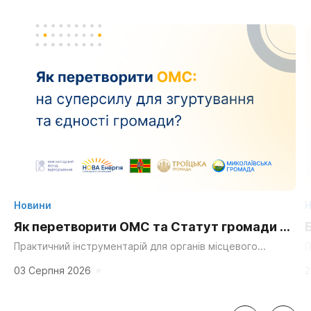
Новини
Н
Як перетворити ОМС та Статут громади на
суперсилу для згуртування та єдності?
Практичний інструментарій для органів місцевого
П
самоврядування, громадських організацій та активних
д
мешканців. «Мальовнича природа», «працьовиті люди»,
г
03 Серпня 2026
2
«багата історія» та «вигідне...