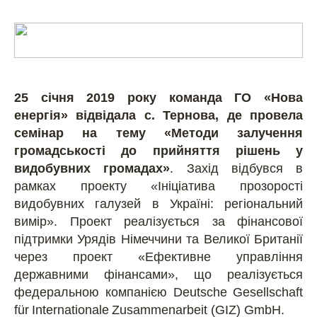
25 січня 2019 року команда ГО «Нова
енергія» відвідала с. Тернова, де провела
семінар на тему «Методи залучення
громадськості до прийняття рішень у
видобувних громадах»
. Захід відбувся в
рамках проекту «Ініціатива прозорості
видобувних галузей в Україні: регіональний
вимір». Проект реалізується за фінансової
підтримки Урядів Німеччини та Великої Британії
через проект «Ефективне управління
державними фінансами», що реалізується
федеральною компанією
Deutsche
Gesellschaft
f
ü
r
Internationale
Zusammenarbeit
(
GIZ
)
GmbH
.