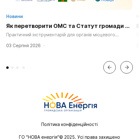
Новини
Н
Як перетворити ОМС та Статут громади на
суперсилу для згуртування та єдності?
Практичний інструментарій для органів місцевого
П
самоврядування, громадських організацій та активних
д
мешканців. «Мальовнича природа», «працьовиті люди»,
г
03 Серпня 2026
2
«багата історія» та «вигідне...
Політика конфіденційності
ГО "НОВА енергія"© 2025. Усі права захищено