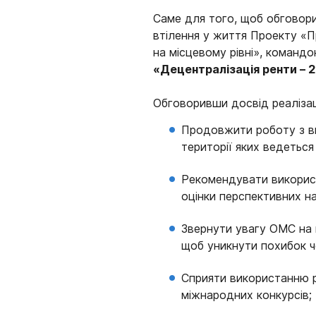
Саме для того, щоб обговори
втілення у життя Проекту «П
на місцевому рівні», команд
«Децентралізація ренти – 
Обговоривши досвід реалізац
Продовжити роботу з вп
території яких ведеться
Рекомендувати викорис
оцінки перспективних н
Звернути увагу ОМС на 
щоб уникнути похибок ч
Сприяти використанню ре
міжнародних конкурсів;