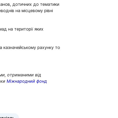
станов, дотичних до тематики
однів на місцевому рівні
ад на території яких
а казначейському рахунку то
ми, отриманими від
мки
Міжнародний фонд