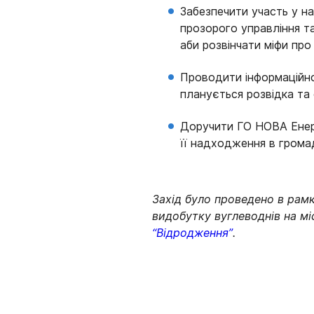
Забезпечити участь у на
прозорого управління т
аби розвінчати міфи про
Проводити інформаційно
планується розвідка та 
Доручити ГО НОВА Енерг
її надходження в грома
Захід було проведено
в рам
видобутку вуглеводнів на мі
“Відродження”
.