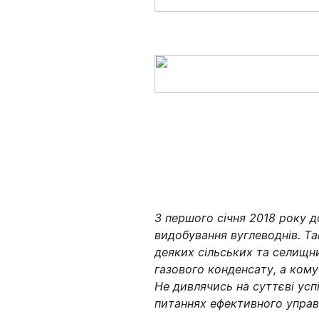
З
першого
січня
2018 року 
видобування
вуглеводнів
.
Та
деяких
сільських
та
селищн
газового конденсату, а
кому
Не
дивлячись
на
суттєві
усп
питаннях
ефективного
управ