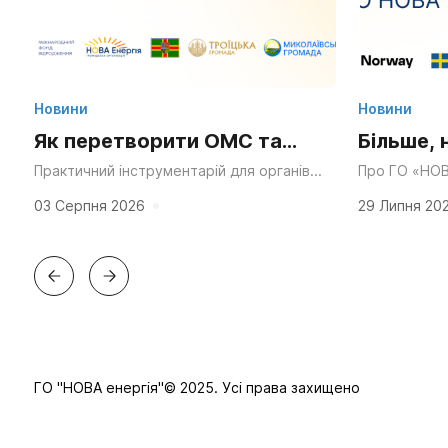
Новини
Новини
Як перетворити ОМС та
Більше, 
Статут громади на
та ресу
Практичний інструментарій для органів
Про ГО «НОВ
місцевого самоврядування, громадських
через десятк
суперсилу для згуртування
у діяльн
організацій та активних мешканців.
справедливос
03 Серпня 2026
29 Липня 20
«Мальовнича природа», «працьовиті
планування в
та єдності?
люди», «багата історія» та «вигідне...
ГО "НОВА енергія"© 2025. Усі права захищено