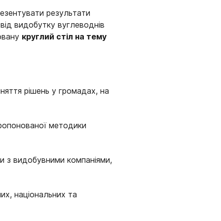
резентувати результати
від видобутку вуглеводнів
овану
круглий стіл на тему
яття рішень у громадах, на
ропонованої методики
и з видобувними компаніями,
их, національних та