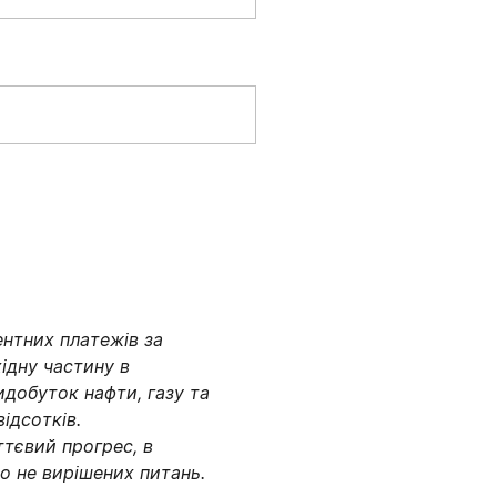
ентних
платежів
за
ідну
частину
в
идобуток
нафти
, газу та
відсотків.
ттєвий
прогрес
, в
то
не
вирішених
питань
.