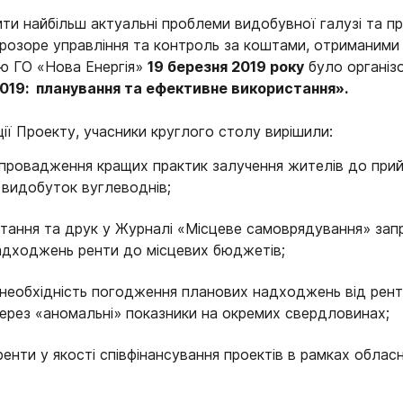
ти найбільш актуальні проблеми видобувної галузі та п
розоре управління та контроль за коштами, отриманими 
ою ГО «Нова Енергія»
19 березня 2019 року
було організ
2019:
планування та ефективне використання»
.
ії Проекту, учасники круглого столу вирішили:
ровадження кращих практик залучення жителів до прийн
 видобуток вуглеводнів;
тання та друк у Журналі «Місцеве самоврядування» зап
адходжень ренти до місцевих бюджетів;
необхідність погодження планових надходжень від рент
ерез «аномальні» показники на окремих свердловинах;
нти у якості співфінансування проектів в рамках обласн