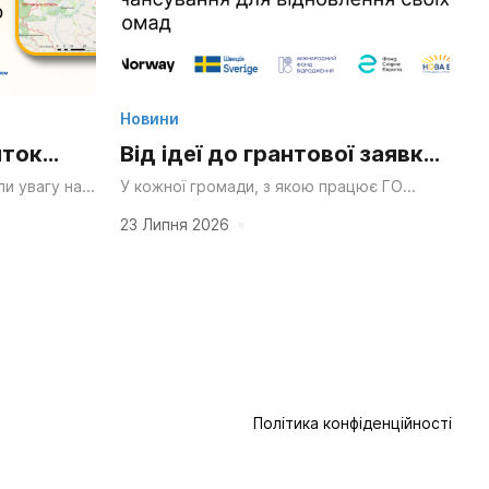
Новини
иток
Від ідеї до грантової заявки:
ний парк
як ініціативні групи Сумщини
и увагу на
У кожної громади, з якою працює ГО
ро розподіл
«НОВА Енергія», безперечно, вже є своя
я
вчилися писати проекти та
чення громад
сильна ідея — що хочеться змінити чи...
23 Липня 2026
йного
залучати фінансування для
відновлення своїх громад
Політика конфіденційності