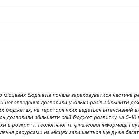
до
місцевих
бюджетів
почала
зараховуватися
частина
р
кі
нововведення
дозволили у
кілька
разів
збільшити
дох
их
бюджетах, на
території
яких
ведеться
інтенсивний
в
сь
дозволили
збільшити
свій
бюджет
розвитку
на 5-10
іхи
в
розкритті
геологічної
та
фінансової
інформації
і
су
ляння
ресурсами на
м
ісцях
залишається
ще
дуже
бага