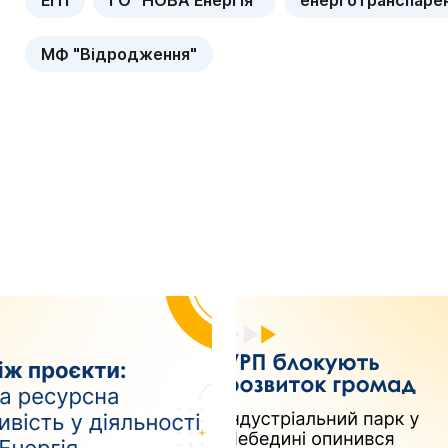
EITI
ГО "НОВА Енергія"
енерготранспаре
МФ "Відродження"