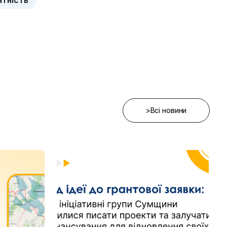
нтність
>Всі новини