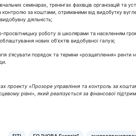
вчальних семінарах, тренінгах фахівців організацій та у
а контролю за коштами, отриманими від видобутку вуглев
 видобувну діяльність;
-просвітницьку роботу зі школярами та населенням гром
облаштування нових об’єктів видобувної галузі;
ія з’ясувати порядок та терміни «розщеплення» ренти н
ди.
ках проекту «Прозоре управління та контроль за кошта
сцевому рівні», який реалізується за фінансової підтри