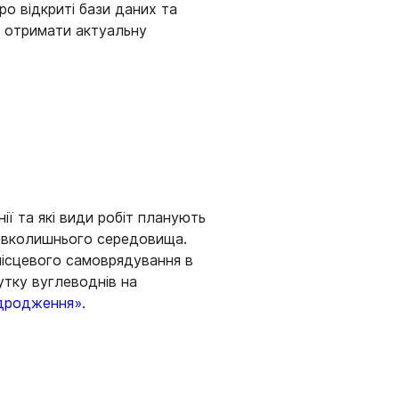
о відкриті бази даних та
у отримати актуальну
ії та які види робіт планують
 навколишнього середовища.
місцевого самоврядування в
утку вуглеводнів на
дродження»
.