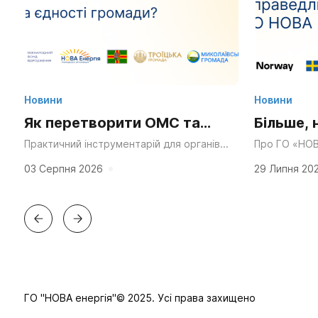
Новини
Новини
Як перетворити ОМС та
Більше, 
Статут громади на
та ресу
Практичний інструментарій для органів
Про ГО «НОВ
місцевого самоврядування, громадських
через десятк
суперсилу для згуртування
у діяльн
організацій та активних мешканців.
справедливос
03 Серпня 2026
29 Липня 20
«Мальовнича природа», «працьовиті
планування в
та єдності?
люди», «багата історія» та «вигідне...
ГО "НОВА енергія"© 2025. Усі права захищено