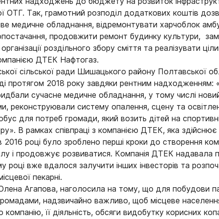
нтних надходжень до бюджету на розвиток інфраструкту
ї ОТГ. Так, грамотний розподіл додаткових коштів доз
ве медичне обладнання, відремонтувати харчоблок амбу
постачання, продовжити ремонт будинку культури, замі
організації роздільного збору сміття та реалізувати ціл
компанією ДТЕК Нафтогаз.
ької сільської ради Шишацького району Полтавської обла
ді протягом 2018 року завдяки рентним надходженням: 
ридбали сучасне медичне обладнання, у тому числі новий
и, реконструювали систему опалення, сцену та освітле
обус для потреб громади, який возить дітей на спортивні
ру». В рамках співпраці з компанією ДТЕК, яка здійснює
 в 2016 році було зроблено перші кроки до створення ко
илу і продовжує розвиватися. Компанія ДТЕК надавала 
му році вже вдалося залучити інших інвесторів та розпо
ісцевої пекарні.
Олена Агапова, наголосила на тому, що для побудови п
громадами, надзвичайно важливо, щоб місцеве населенн
компанію, її діяльність, обсяги видобутку корисних копа