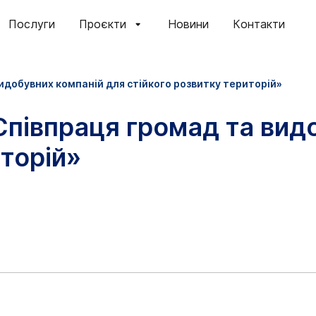
Послуги
Проєкти
Новини
Контакти
видобувних компаній для стійкого розвитку територій»
«Співпраця громад та вид
иторій»