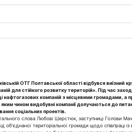
хівській ОТГ Полтавської області відбувся виїзний кр
ній для стійкого розвитку територій». П
ід час захо
ці
нафтогазових компаній з місцевими громадами, а 
 яким чином видобувні компанії долучаються до пита
вання соціальних проектів.
вітального слова Любові Шерстюк, заступниці Голови Мач
від об‘єднаної територіальної громади щодо співпраці і