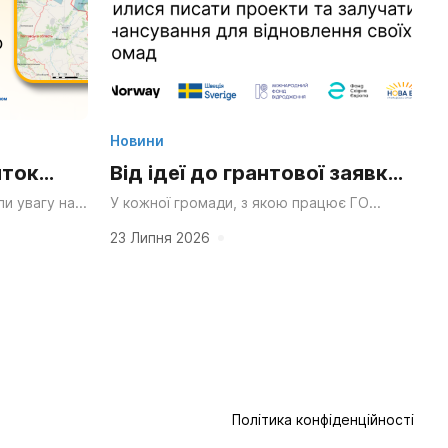
Новини
иток
Від ідеї до грантової заявки:
ний парк
як ініціативні групи Сумщини
и увагу на
У кожної громади, з якою працює ГО
ро розподіл
«НОВА Енергія», безперечно, вже є своя
я
вчилися писати проекти та
чення громад
сильна ідея — що хочеться змінити чи...
23 Липня 2026
йного
залучати фінансування для
відновлення своїх громад
Політика конфіденційності