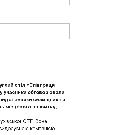
углий стіл «Співпраця
ду учасники обговорювали
представники селищних та
нь місцевого розвитку,
ухівської ОТГ. Вона
з видобувною компанією