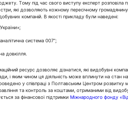
джету. Тому під час свого виступу експерт розповіла пр
еєстри, які дозволяють кожному пересічному громадянин
добувних компаній. В якості прикладу були наведені:
України»;
налітична система 007”;
на довкілля.
аційний ресурс дозволяє дізнатися, які видобувні компан
ади, і яким чином ця діяльність може вплинути на стан
проведено у співпраці з Полтавським Центром розвитку 
авління та контроль за коштами, отриманими від видоб
зується за фінансової підтримки
Міжнародного фонду «Ві