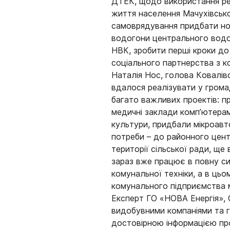
ДТЕК, щодо використання ре
життя населення Мачухівсько
самоврядування придбати но
водогони центрального водо
НВК, зробити перші кроки до 
соціального партнерства з 
Наталія Нос, голова Ковалівс
вдалося реалізувати у грома
багато важливих проектів: п
медичні заклади комп’ютерам
культури, придбали мікроавт
потреби – до районного цент
території сільської ради, ще
зараз вже працює в повну с
комунальної техніки, а в цьо
комунального підприємства м
Експерт ГО «НОВА Енергія», 
видобувними компаніями та 
достовірною інформацією про 