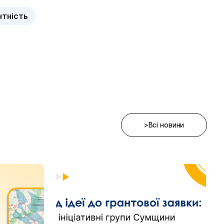
нтність
>Всі новини