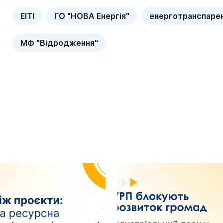
EITI
ГО "НОВА Енергія"
енерготранспаре
МФ "Відродження"