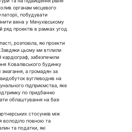
ри та на підвищення рівня
волив органам місцевого
латорії, побудувати
нити вікна у Мачухівському
ий ряд проектів в рамках угод
сті, розповіла, які проекти
«Завдяки цьому ми втілили
 кардіограф, забезпечили
ння Ковалівського будинку
 змагання, а громадян за
 видобуток вуглеводнів на
мунального підприємства, яке
підтримку по придбанню
чати облаштування на базі
артнерських стосунків між
я володіло повною та
лин та податки, які