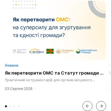
Новини
Н
Як перетворити ОМС та Статут громади на
суперсилу для згуртування та єдності?
Практичний інструментарій для органів місцевого
П
самоврядування, громадських організацій та активних
д
мешканців. «Мальовнича природа», «працьовиті люди»,
г
03 Серпня 2026
2
«багата історія» та «вигідне...