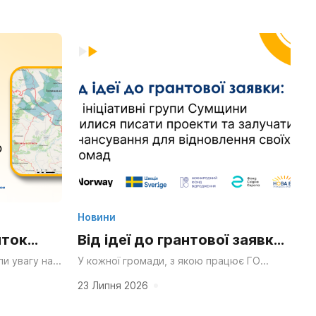
Новини
иток
Від ідеї до грантової заявки:
ний парк
як ініціативні групи Сумщини
и увагу на
У кожної громади, з якою працює ГО
ро розподіл
«НОВА Енергія», безперечно, вже є своя
я
вчилися писати проекти та
чення громад
сильна ідея — що хочеться змінити чи...
23 Липня 2026
йного
залучати фінансування для