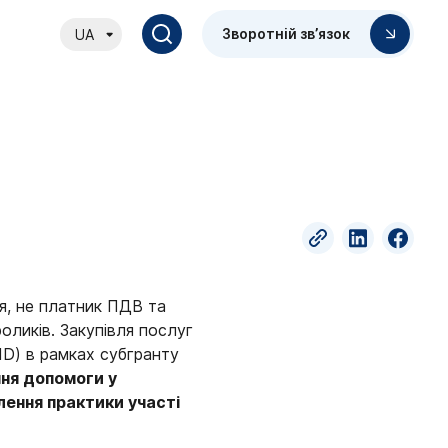
Зворотній зв’язок
UA
ія, не платник ПДВ та
оликів. Закупівля послуг
D) в рамках субгранту
ння допомоги у
лення практики участі