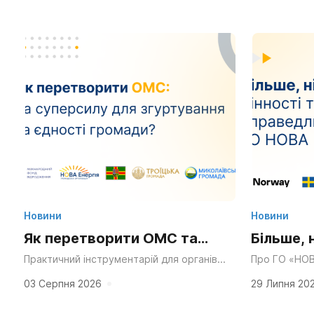
Новини
Новини
Як перетворити ОМС та
Більше, 
Статут громади на
та ресу
Практичний інструментарій для органів
Про ГО «НОВ
місцевого самоврядування, громадських
через десятк
суперсилу для згуртування
у діяльн
організацій та активних мешканців.
справедливос
03 Серпня 2026
29 Липня 20
«Мальовнича природа», «працьовиті
планування в
та єдності?
люди», «багата історія» та «вигідне...