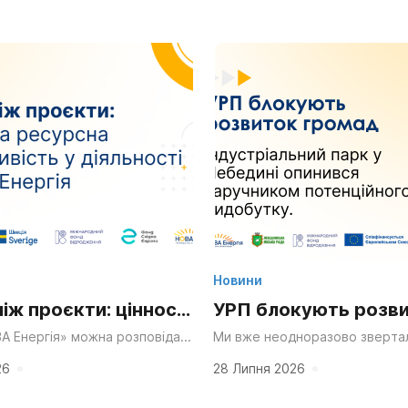
Новини
ніж проєкти: цінності
УРП блокують розв
рсна справедливість
громад: індустріаль
А Енергія» можна розповідати
Ми вже неодноразово звертал
и проєктів у сфері ресурсної
проблеми регулювання угод п
ості ГО НОВА Енергія
у Лебедині опинивс
ті: від громадської участі й
продукції та недостатнє залу
26
28 Липня 2026
ідновлення до...
до процесів, рішення в...
заручником потенці