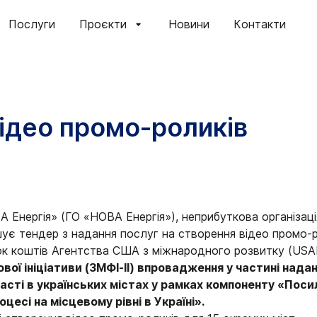
Послуги
Проєкти
Новини
Контакти
ідео промо-роликів
А Енергія» (ГО «НОВА Енергія»), неприбуткова організац
ує тендер з надання послуг на створення відео промо-р
ок коштів Агентства США з міжнародного розвитку (USAI
ової ініціативи (ЗМФІ-II) впровадження у частині нада
сті в українських містах у рамках компоненту «Поси
есі на місцевому рівні в Україні».