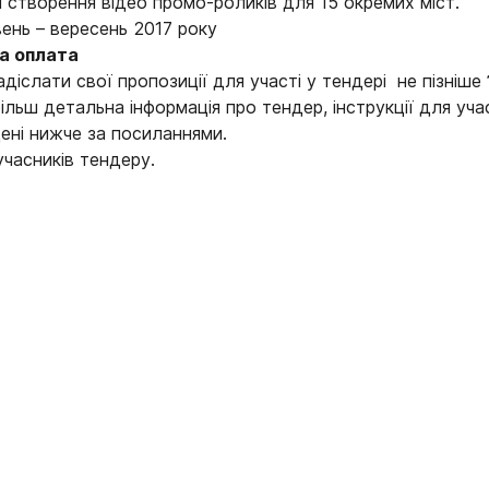
і створення відео промо-роликів для 15 окремих міст.
ень – вересень 2017 року
ва оплата
діслати свої пропозиції для участі у тендері не пізніше
більш детальна інформація про тендер, інструкції для уча
ені нижче за посиланнями.
часників тендеру.