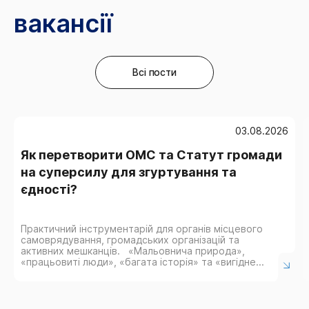
вакансії
Всі пости
03.08.2026
Як перетворити ОМС та Статут громади
на суперсилу для згуртування та
єдності?
Практичний інструментарій для органів місцевого
самоврядування, громадських організацій та
активних мешканців. «Мальовнича природа»,
«працьовиті люди», «багата історія» та «вигідне
розташування» є майже в кожній презентації
громади. Але такі формулювання не пояснюють,
чому ветеран має повернутися сюди після
служби, чому...