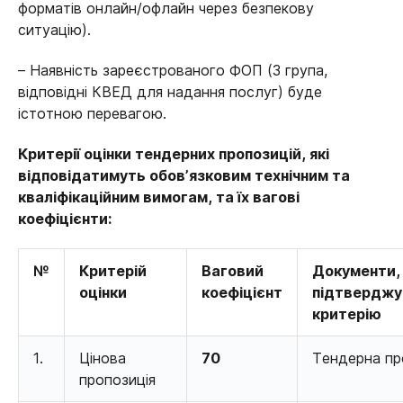
форматів онлайн/офлайн через безпекову
ситуацію).
– Наявність зареєстрованого ФОП (3 група,
відповідні КВЕД для надання послуг) буде
істотною перевагою.
Критерії оцінки тендерних пропозицій, які
відповідатимуть обов’язковим технічним та
кваліфікаційним вимогам, та їх вагові
коефіцієнти:
№
Критерій
Ваговий
Документи, 
оцінки
коефіцієнт
підтвердж
критерію
1.
Цінова
70
Тендерна пр
пропозиція