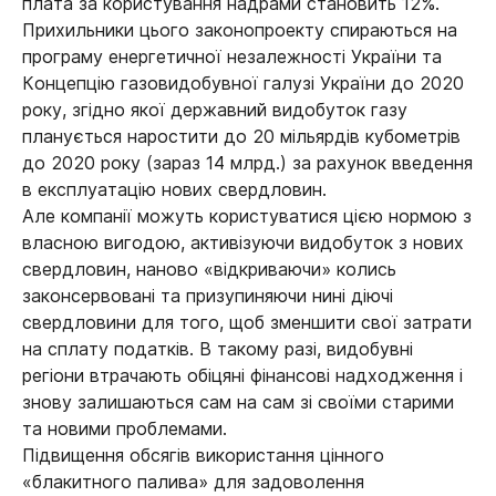
плата за користування надрами становить 12%.
Прихильники цього законопроекту спираються на
програму енергетичної незалежності України та
Концепцію газовидобувної галузі України до 2020
року, згідно якої державний видобуток газу
планується наростити до 20 мільярдів кубометрів
до 2020 року (зараз 14 млрд.) за рахунок введення
в експлуатацію нових свердловин.
Але компанії можуть користуватися цією нормою з
власною вигодою, активізуючи видобуток з нових
свердловин, наново «відкриваючи» колись
законсервовані та призупиняючи нині діючі
свердловини для того, щоб зменшити свої затрати
на сплату податків. В такому разі, видобувні
регіони втрачають обіцяні фінансові надходження і
знову залишаються сам на сам зі своїми старими
та новими проблемами.
Підвищення обсягів використання цінного
«блакитного палива» для задоволення