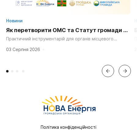
Новини
Н
Як перетворити ОМС та Статут громади на
суперсилу для згуртування та єдності?
Практичний інструментарій для органів місцевого
П
самоврядування, громадських організацій та активних
д
мешканців. «Мальовнича природа», «працьовиті люди»,
г
03 Серпня 2026
2
«багата історія» та «вигідне...
Політика конфіденційності