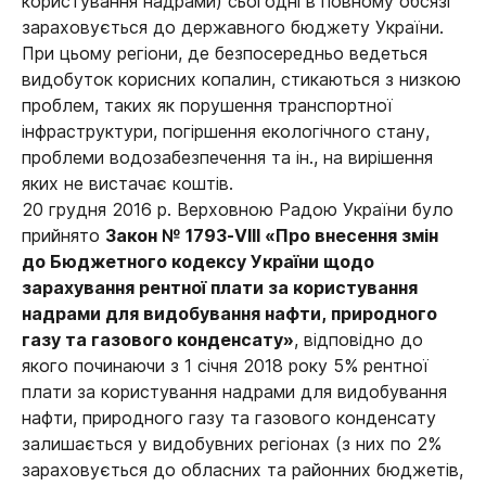
користування надрами) сьогодні в повному обсязі
зараховується до державного бюджету України.
При цьому регіони, де безпосередньо ведеться
видобуток корисних копалин, стикаються з низкою
проблем, таких як порушення транспортної
інфраструктури, погіршення екологічного стану,
проблеми водозабезпечення та ін., на вирішення
яких не вистачає коштів.
20 грудня 2016 р. Верховною Радою України було
прийнято
Закон
№ 1793-VIII «Про внесення змін
до Бюджетного кодексу України щодо
зарахування рентної плати за користування
надрами для видобування нафти, природного
газу та газового конденсату»
, відповідно до
якого починаючи з 1 січня 2018 року 5% рентної
плати за користування надрами для видобування
нафти, природного газу та газового конденсату
залишається у видобувних регіонах (з них по 2%
зараховується до обласних та районних бюджетів,