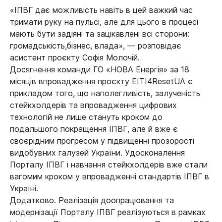
«ІПВГ дає можливість навіть в цей важкий час
тримати руку на пульсі, але для цього в процесі
мають бути задіяні та зацікавлені всі сторони:
громадськість,бізнес, влада», — розповідає
асистент проєкту Софія Молочій.
Досягнення команди ГО «НОВА Енергія» за 18
місяців впровадження проєкту EITI4ResetUA є
прикладом того, що наполегливість, залученість
стейкхолдерів та впровадження цифрових
технологій не лише стануть кроком до
подальшого покращення ІПВГ, але й вже є
своєрідним прогресом у підвищенні прозорості
видобувних галузей України. Удосконалення
Порталу ІПВГ і навчання стейкхолдерів вже стали
вагомим кроком у впровадженні стандартів ІПВГ в
Україні.
Додатково. Реалізація доопрацювання та
модернізації Порталу ІПВГ реалізуються в рамках