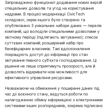
Запроваджено функціонал додавання нових версій
спеціальних дозволів та угод на користування
надрами. В процесі модернізації CivicTech
складової, окрім іншого було створено та
опубліковано 3 унікальних набори даних — перелік
компаній, що володіли спеціальними дозволами у
звітному періоді (підлягають звітуванню); список
суттєвих компаній; розширений набір про
бенефіціарних власників. Такі вдосконалення
покращують доступ до інформації про стан
звітування певного суб’єкта господарювання. Ці
рішення не лише сприятимуть прозорості, але й
дозволять відкривати нові можливості для
ефективного управління ресурсами.
Незважаючи на обмеження у поширенні даних під
час дії воєнного стану, ведуться роботи по
налагодженню обміну інформацією з електронними
системами інших розпорядників, зокрема підписано