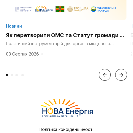
Новини
Н
Як перетворити ОМС та Статут громади на
суперсилу для згуртування та єдності?
Практичний інструментарій для органів місцевого
П
самоврядування, громадських організацій та активних
д
мешканців. «Мальовнича природа», «працьовиті люди»,
г
03 Серпня 2026
2
«багата історія» та «вигідне...
Політика конфіденційності