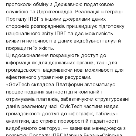
протоколи обміну з Державною податковою
службою та Держгеонадра. Реалізація інтеграції
Порталу ІПВГ з іншими джерелами даних
сторонніх розпорядників пришвидшує підготовку
національного звіту ІПВГ та дає можливість
виявити неточності в даних видобувної галузі й
покращити їх якість.
Ці вдосконалення покращують доступ до
інформації як для державних органів, так і для
громадськості, відкриваючи нові можливості для
ефективного управління ресурсами.
«GovTech складова Платформи автоматизує
процес подання звітності для компаній і
отримувачів платежів, забезпечуючи структуровані
дані в реальному часі. CivicTech частина надає
громадськості доступ до інфографік, таблиць і
аналітики, що сприяє прозорості й підзвітності
видобувного сектору», — зазначає менеджерка з
розвитку Порталу ІПВГ Марина Бузань-Свірська.