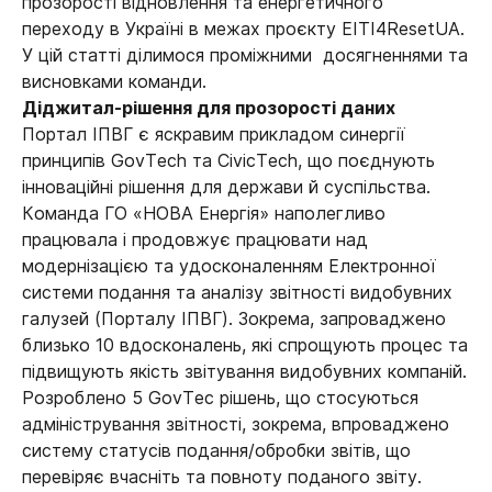
прозорості відновлення та енергетичного
переходу в Україні в межах проєкту EITI4ResetUA.
У цій статті ділимося проміжними досягненнями та
висновками команди.
Діджитал-рішення для прозорості даних
Портал ІПВГ є яскравим прикладом синергії
принципів GovTech та CivicTech, що поєднують
інноваційні рішення для держави й суспільства.
Команда ГО «НОВА Енергія» наполегливо
працювала і продовжує працювати над
модернізацією та удосконаленням Електронної
системи подання та аналізу звітності видобувних
галузей (Порталу ІПВГ). Зокрема, запроваджено
близько 10 вдосконалень, які спрощують процес та
підвищують якість звітування видобувних компаній.
Розроблено 5 GovTec рішень, що стосуються
адміністрування звітності, зокрема, впроваджено
систему статусів подання/обробки звітів, що
перевіряє вчасніть та повноту поданого звіту.