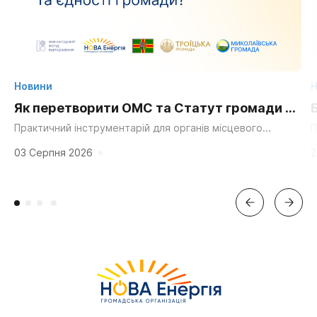
Новини
Н
Як перетворити ОМС та Статут громади на
суперсилу для згуртування та єдності?
Практичний інструментарій для органів місцевого
П
самоврядування, громадських організацій та активних
д
мешканців. «Мальовнича природа», «працьовиті люди»,
г
03 Серпня 2026
2
«багата історія» та «вигідне...