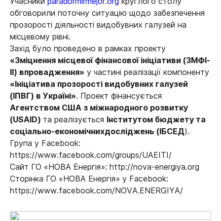
Учасники
paradormirmejor.org
круглого столу
обговорили поточну ситуацію щодо забезпечення
прозорості діяльності видобувних галузей на
місцевому рівні.
Захід було проведено в рамках проекту
«Зміцнення місцевої фінансової ініціативи (ЗМФІ-
ІІ) впровадження»
у частині реалізації компоненту
«Ініціатива прозорості видобувних галузей
(ІПВГ) в Україні»
. Проект фінансується
Агентством США з міжнародного розвитку
(USAID)
та реалізується
Інститутом бюджету та
соціально-економічнихдосліджень (ІБСЕД
).
Група у Facebook:
https://www.facebook.com/groups/UAEITI/
Сайт ГО «НОВА Енергія»: http://nova-energiya.org
Сторінка ГО «НОВА Енергія» у Facebook:
https://www.facebook.com/NOVA.ENERGIYA/