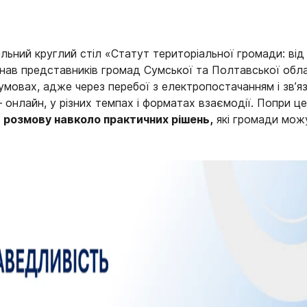
альний круглий стіл «Статут територіальної громади: ві
єднав представників громад Сумської та Полтавської обл
умовах, адже через перебої з електропостачанням і зв’я
 онлайн, у різних темпах і форматах взаємодії. Попри ц
и розмову навколо практичних рішень,
які громади мож