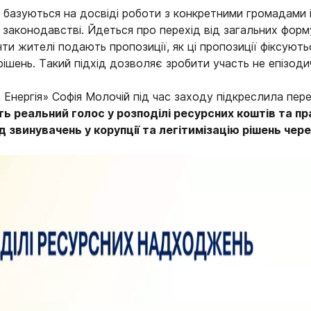
базуються на досвіді роботи з конкретними громадами і
в законодавстві. Йдеться про перехід від загальних фор
нти жителі подають пропозиції, як ці пропозиції фіксують
рішень. Такий підхід дозволяє зробити участь не епізод
Енергія» Софія Молочій під час заходу підкреслила пере
 реальний голос у розподілі ресурсних коштів та пра
д звинувачень у корупції та легітимізацію рішень чере