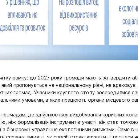
 чітку рамку: до 2027 року громади мають затвердити аб
який пропонується на національному рівні, не враховує
етних громад. Учасники круглого столу зосередилися сам
льними умовами, в яких працюють органи місцевого са
 громадам, де здійснюється видобування корисних копа
ю, ніж формалізація інструментів участі: він стає точко
ї з бізнесом і управління екологічними ризиками. Саме в
ї справедливості, як спосіб структурувати ці процеси че