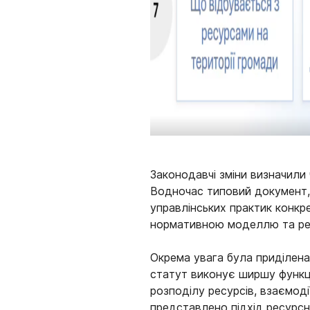
Законодавчі зміни визначили
Водночас типовий документ, 
управлінських практик конкр
нормативною моделлю та реа
Окрема увага була приділена
статут виконує ширшу функці
розподілу ресурсів, взаємоді
представлено підхід ресурсно