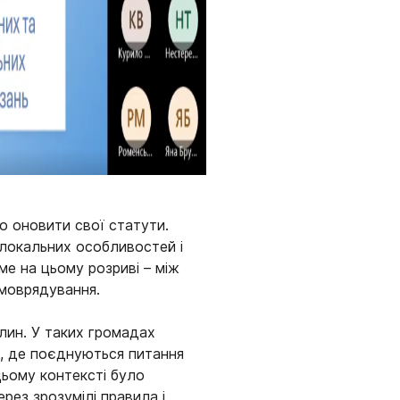
о оновити свої статути.
 локальних особливостей і
е на цьому розриві – між
моврядування.
лин. У таких громадах
ю, де поєднуються питання
 цьому контексті було
рез зрозумілі правила і