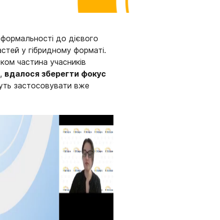
д формальності до дієвого
астей у гібридному форматі.
зком частина учасників
е,
вдалося зберегти фокус
уть застосовувати вже