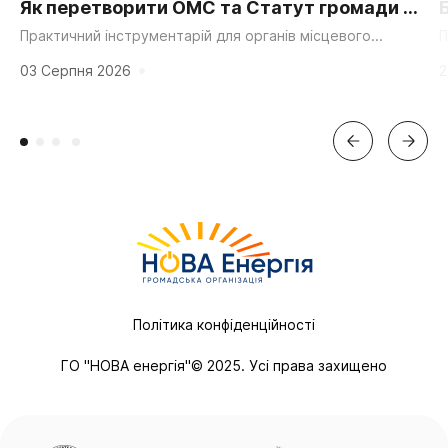
Як перетворити ОМС та Статут громади на
суперсилу для згуртування та єдності?
Практичний інструментарій для органів місцевого
П
самоврядування, громадських організацій та активних
д
мешканців. «Мальовнича природа», «працьовиті люди»,
г
03 Серпня 2026
2
«багата історія» та «вигідне...
Політика конфіденційності
ГО "НОВА енергія"© 2025. Усі права захищено