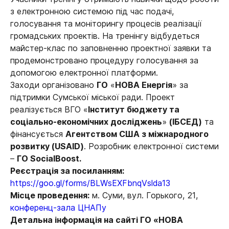
з електронною системою під час подачі,
голосування та моніторингу процесів реалізації
громадських проектів. На тренінгу відбудеться
майстер-клас по заповненню проектної заявки та
продемонстровано процедуру голосування за
допомогою електронної платформи.
Заходи організовано
ГО
«
НОВА Енергія
» за
підтримки Сумської міської ради. Проект
реалізується ВГО «
Інститут бюджету та
соціально-економічних досліджень
»
(ІБСЕД)
та
фінансується
Агентством США з міжнародного
розвитку (USAID)
. Розробник електронної системи
–
ГО SocialBoost.
Реєстрація за посиланням:
https://goo.gl/forms/BLWsEXFbnqVslda13
Місце проведення:
м. Суми, вул. Горького, 21,
конференц-зала ЦНАПу
Детальна інформація на сайті
ГО «НОВА