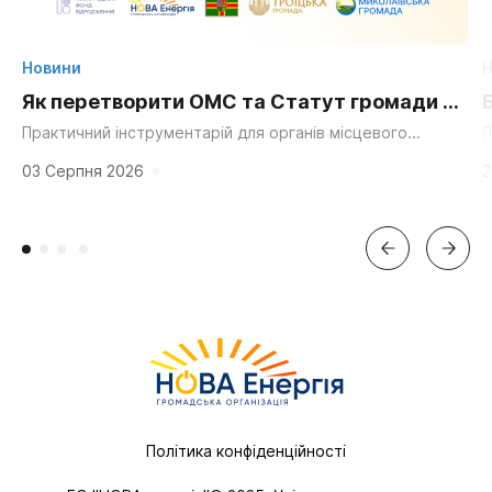
Новини
Н
Як перетворити ОМС та Статут громади на
суперсилу для згуртування та єдності?
Практичний інструментарій для органів місцевого
П
самоврядування, громадських організацій та активних
д
мешканців. «Мальовнича природа», «працьовиті люди»,
г
03 Серпня 2026
2
«багата історія» та «вигідне...
Політика конфіденційності