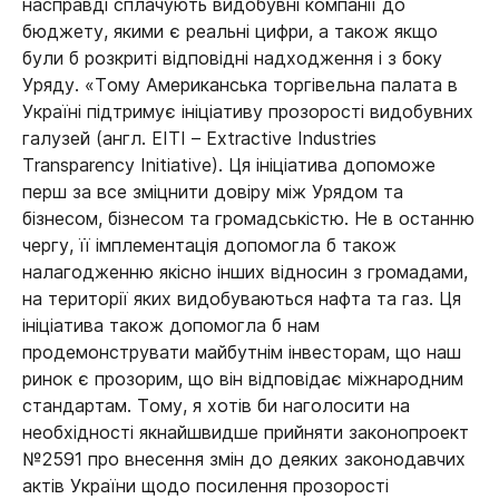
насправді сплачують видобувні компанії до
бюджету, якими є реальні цифри, а також якщо
були б розкриті відповідні надходження і з боку
Уряду. «Тому Американська торгівельна палата в
Україні підтримує ініціативу прозорості видобувних
галузей (англ. ЕІТІ – Extractive Industries
Transparency Initiative). Ця ініціатива допоможе
перш за все зміцнити довіру між Урядом та
бізнесом, бізнесом та громадськістю. Не в останню
чергу, її імплементація допомогла б також
налагодженню якісно інших відносин з громадами,
на території яких видобуваються нафта та газ. Ця
ініціатива також допомогла б нам
продемонструвати майбутнім інвесторам, що наш
ринок є прозорим, що він відповідає міжнародним
стандартам. Тому, я хотів би наголосити на
необхідності якнайшвидше прийняти законопроект
№2591 про внесення змін до деяких законодавчих
актів України щодо посилення прозорості