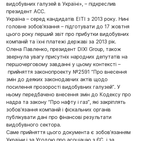
видобувних галузей в Україні», – підкреслив
президент АСС.
Україна – серед кандидатів EITI з 2013 року. Нині
головне зобов’язання – підготувати до 17 жовтня
цього року перший звіт про прибутки видобувних
компаній та їхні платежі державі за 2013 рік.
Олена Павленко, президент DIXI Group, також
звернула увагу присутніх народних депутатів на
першочерговому завданні у цьому контексті –
прийняття законопроекту №2591 “Про внесення
змін до деяких законодавчих актів щодо
посилення прозорості видобувних галузей”. У
ньому передбачено внесення змін до Кодексу про
надра та закону “Про нафту і газ”, які закріплять
зобов’язання компаній і фіскальних органів
публікувати дані про фінансові результати
видобувного сектора.
Саме прийняття цього документа є зобов’язанням
України і за Угодою про асоціацію з ЄС і за