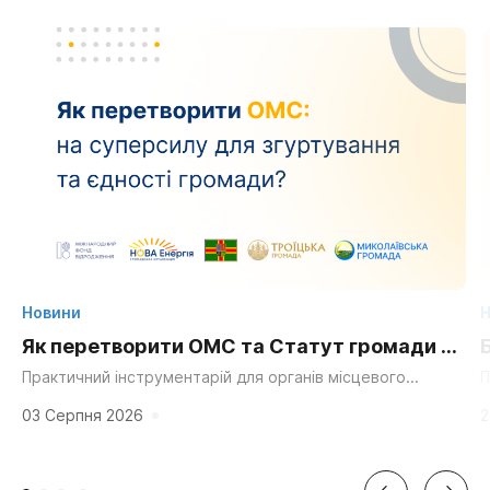
Новини
Н
Як перетворити ОМС та Статут громади на
суперсилу для згуртування та єдності?
Практичний інструментарій для органів місцевого
П
самоврядування, громадських організацій та активних
д
мешканців. «Мальовнича природа», «працьовиті люди»,
г
03 Серпня 2026
2
«багата історія» та «вигідне...