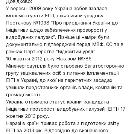
Довідково:
У вересні 2009 року Україна зобов’язалася
імплементувати ЕІТІ, схваливши урядову
Постанову №1098 “Про приєднання України до
Ініціативи щодо забезпечення прозорості у
видобувних галузях”. Пізніше ці наміри були
документально підтверджені перед МВФ, ЄС та в
рамках Партнерства “Відкритий уряд”.
10 жовтня 2012 року Наказом №785
Міненерговугілля було створено Багатосторонню
групу зацікавлених осіб з питання імплементації
ЕІТІ в Україні, до якої на паритетних засадах
увійшли представники органів влади, компаній та
громадськості.
Україна отримала статус країни-кандидата
Ініціативи прозорості видобувних галузей (ЕІТІ) 17
жовтня 2013 року.
Наразі в країні триває робота з підготовки звіту
ЕІТІ за 2013 рік. Відповідно до визначеного