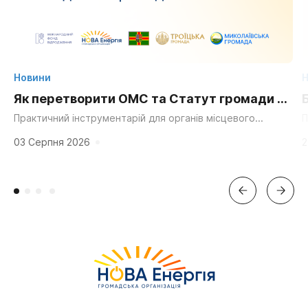
Новини
Н
Як перетворити ОМС та Статут громади на
суперсилу для згуртування та єдності?
Практичний інструментарій для органів місцевого
П
самоврядування, громадських організацій та активних
д
мешканців. «Мальовнича природа», «працьовиті люди»,
г
03 Серпня 2026
2
«багата історія» та «вигідне...