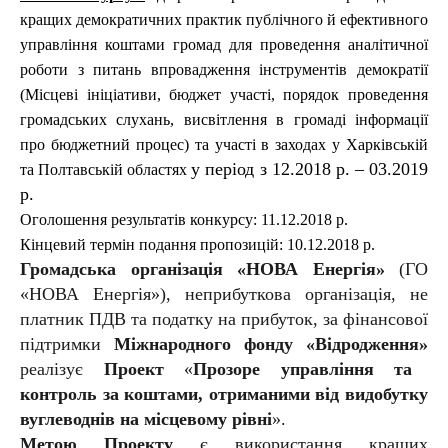
кращих демократичних практик публічного й ефективного
управління коштами громад для проведення аналітичної
роботи з питань впровадження інструментів демократії
(Місцеві ініціативи, бюджет участі, порядок проведення
громадських слухань, висвітлення в громаді інформації
про бюджетний процес) та участі в заходах у Харківській
у період з 12.2018
р. – 03.2019
та Полтавській областях
р.
Оголошення результатів конкурсу: 11.12.2018 р.
Кінцевий термін подання пропозицій: 10.12.2018 р.
Громадська організація
«НОВА Енергія»
(ГО
«НОВА Енергія»), неприбуткова організація, не
платник ПДВ та податку на прибуток, за фінансової
підтримки
Міжнародного фонду «Відродження»
реалізує
Проект
«
Прозоре управління та
контроль за коштами, отриманими від видобутку
вуглеводнів на місцевому рівні
».
Метою Проекту
є використання кращих