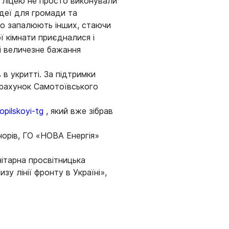
 ліцею не просто виконували
ідеї для громади та
ьно запалюють інших, стаючи
ї кімнати приєдналися і
 і величезне бажання
 укритті. За підтримки
црахунок Самотоївського
opilskoyi-tg
, який вже зібрав
норів, ГО «НОВА Енергія»
ітарна просвітницька
у лінії фронту в Україні»,