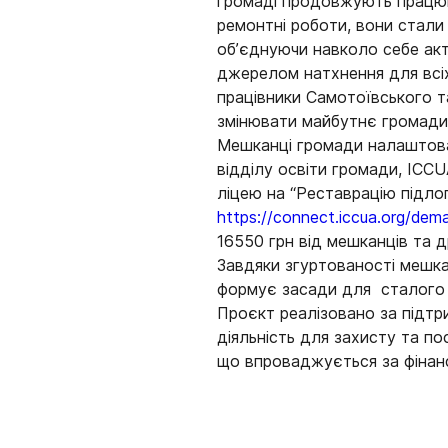
громаді продовжують працюв
ремонтні роботи, вони стали 
об’єднуючи навколо себе акти
джерелом натхнення для всіх
працівники Самотоївського та
змінювати майбутнє громади
Мешканці громади налаштова
відділу освіти громади, ICC
ліцею на “Реставрацію підло
https://connect.iccua.org/deman
16550 грн від мешканців та д
Завдяки згуртованості мешка
формує засади для сталого 
Проєкт реалізовано за підт
діяльність для захисту та по
що впроваджується за фінан