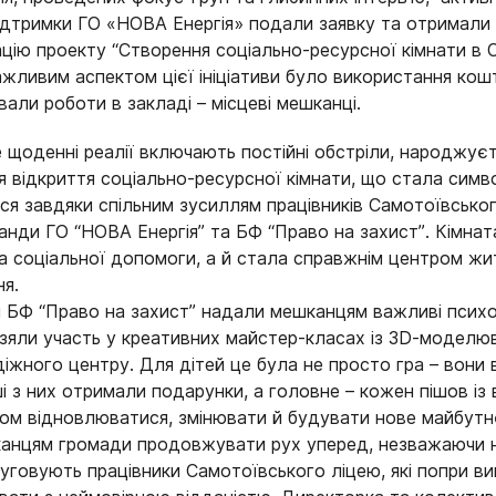
ідтримки ГО «НОВА Енергія» подали заявку та отримали 
ацію проекту “Створення соціально-ресурсної кімнати в 
ажливим аспектом цієї ініціативи було використання кош
ували роботи в закладі – місцеві мешканці.
де щоденні реалії включають постійні обстріли, народжує
я відкриття соціально-ресурсної кімнати, що стала симв
вся завдяки спільним зусиллям працівників Самотоївсько
анди ГО “НОВА Енергія” та БФ “Право на захист”. Кімна
а соціальної допомоги, а й стала справжнім центром ж
ня.
 БФ “Право на захист” надали мешканцям важливі психол
взяли участь у креативних майстер-класах із 3D-моделюв
іжного центру. Для дітей це була не просто гра – вони 
і з них отримали подарунки, а головне – кожен пішов із в
ом відновлюватися, змінювати й будувати нове майбутнє
анцям громади продовжувати рух уперед, незважаючи н
говують працівники Самотоївського ліцею, які попри ви