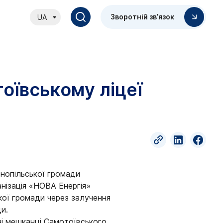
Зворотній зв’язок
UA
оївському ліцеї
снопільської громади
нізація «НОВА Енергія»
ої громади через залучення
и.
ні мешканці Самотоївського