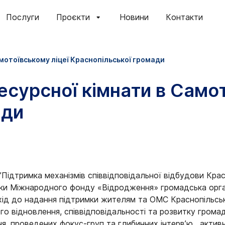
Послуги
Проєкти
Новини
Контакти
мотоївському ліцеї Краснопільської громади
есурсної кімнати в Самот
ади
 ”Підтримка механізмів співвідповідальної відбудови Кра
мки Міжнародного фонду «Відродження» громадська орга
хід до надання підтримки жителям та ОМС Краснопільськ
го відновлення, співвідповідальності та розвитку громад
ня, проведених фокус-груп та глибинних інтерв’ю, актив