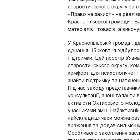
старостинського округу за п
«Право на захист» на реаліз
Краснопільської громади”. В
матеріалів і товарів, а викон
У Краснопільській громаді, 
єднання. 15 жовтня відбулос
підтримки. Цей простір з’яви
старостинського округу, ком
комфорт для психологічної т
знайти підтримку та натхнен
Під час заходу представники
консультації, а юні таланти 
активісти Охтирського молод
учасниками змін. Найактивніш
найскладніші часи можна раз
враження та додав сил мешк
Особливого захоплення заслу