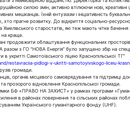
ати з неймовірною відданістю. Директорка та колектив
рушійною силою змін, активно втілюючи нові, креативні 
вних мешканців. Їхній ентузіазм і ініціативність буквал
, хто прагне розвитку. До відкриття соціально-ресурсно
 Хмелівського старостатів, які теж мають чітке бачення
 на краще.
ні продовжити облаштування функціональних просторів в
UA разом з ГО “НОВА Енергія” було запущено збір на спе
ги в укритті Самотоївського ліцею Краснопільської ТГ”
d/restavraciia-pidlogi-v-ukritti-samotoyivskogo-liceiu-krasn
рузів громади.
нців, органів місцевого самоврядування та підтримці до
та прозорого відновлення Краснопільської громади.
римки БФ «ПРАВО НА ЗАХИСТ» у рамках програми «Гуман
силення в районах повернення та сільських районах поблиз
суванням Українського гуманітарного фонду (UHF).