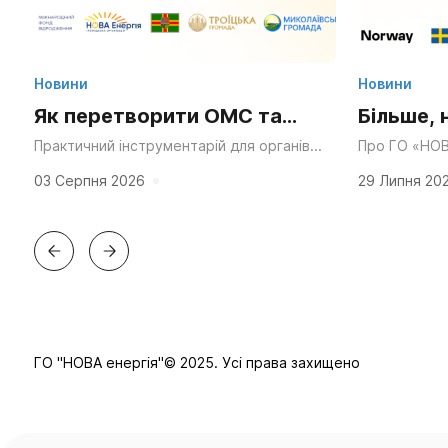
Новини
Новини
Як перетворити ОМС та
Більше, 
Статут громади на
та ресу
Практичний інструментарій для органів
Про ГО «НОВ
місцевого самоврядування, громадських
через десятк
суперсилу для згуртування
у діяльн
організацій та активних мешканців.
справедливос
03 Серпня 2026
29 Липня 20
«Мальовнича природа», «працьовиті
планування в
та єдності?
люди», «багата історія» та «вигідне...
ГО "НОВА енергія"© 2025. Усі права захищено