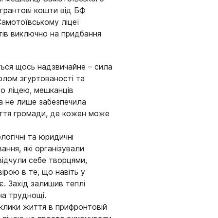
грантові кошти від БФ
Самотоївському ліцеї
тів виключно на придбання
ться щось надзвичайне – сила
олом згуртованості та
го ліцею, мешканців
та не лише забезпечила
иття громади, де кожен може
огічні та юридичні
ання, які організували
відчули себе творцями,
ірою в те, що навіть у
. Захід залишив теплі
а труднощі.
клики життя в прифронтовій