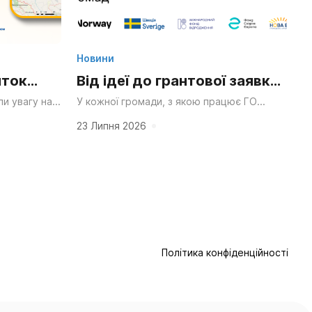
Новини
иток
Від ідеї до грантової заявки:
ний парк
як ініціативні групи Сумщини
и увагу на
У кожної громади, з якою працює ГО
ро розподіл
«НОВА Енергія», безперечно, вже є своя
я
вчилися писати проекти та
чення громад
сильна ідея — що хочеться змінити чи...
23 Липня 2026
йного
залучати фінансування для
відновлення своїх громад
Політика конфіденційності