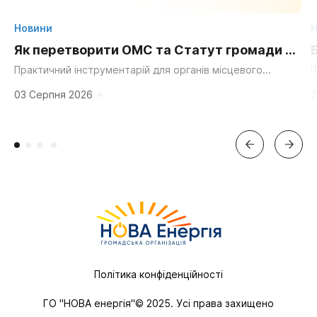
Новини
Н
Як перетворити ОМС та Статут громади на
суперсилу для згуртування та єдності?
Практичний інструментарій для органів місцевого
П
самоврядування, громадських організацій та активних
д
мешканців. «Мальовнича природа», «працьовиті люди»,
г
03 Серпня 2026
2
«багата історія» та «вигідне...
Політика конфіденційності
ГО "НОВА енергія"© 2025. Усі права захищено