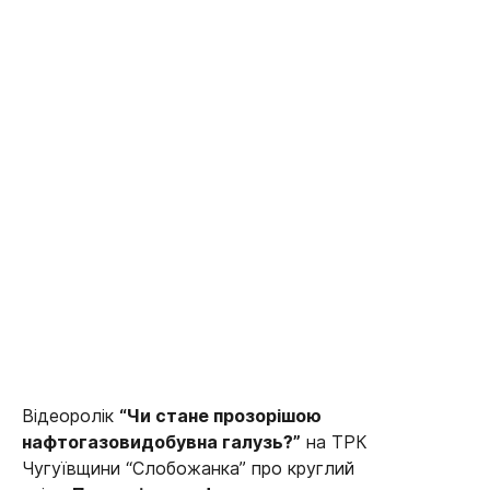
Відеоролік
“Чи стане прозорішою
нафтогазовидобувна галузь?”
на ТРК
Чугуївщини “Слобожанка” про круглий