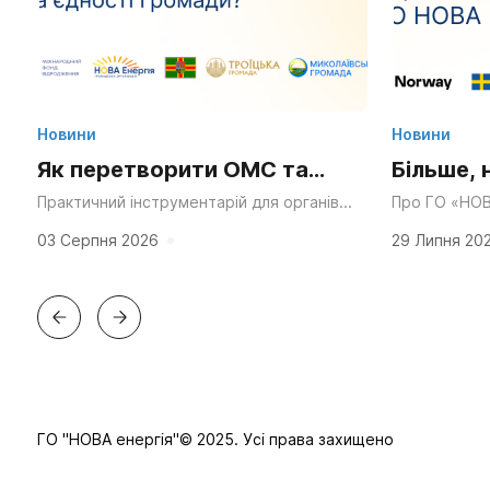
Новини
Новини
Як перетворити ОМС та
Більше, 
Статут громади на
та ресу
Практичний інструментарій для органів
Про ГО «НОВ
місцевого самоврядування, громадських
через десятк
суперсилу для згуртування
у діяльн
організацій та активних мешканців.
справедливос
03 Серпня 2026
29 Липня 20
«Мальовнича природа», «працьовиті
планування в
та єдності?
люди», «багата історія» та «вигідне...
ГО "НОВА енергія"© 2025. Усі права захищено