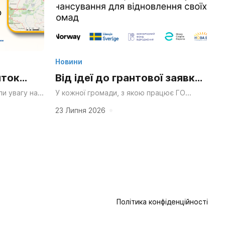
Новини
иток
Від ідеї до грантової заявки:
ний парк
як ініціативні групи Сумщини
и увагу на
У кожної громади, з якою працює ГО
ро розподіл
«НОВА Енергія», безперечно, вже є своя
я
вчилися писати проекти та
чення громад
сильна ідея — що хочеться змінити чи...
23 Липня 2026
йного
залучати фінансування для
відновлення своїх громад
Політика конфіденційності