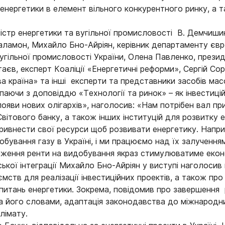
ергетики в елемент вільного конкурентного ринку, а так
ністр енергетики та вугільної промисловості В. Демчиш
аламон, Михайло Бно-Айріян, керівник департаменту євро
вугільної промисловості України, Олена Павленко, прези
таєв, експерт Коаліції «Енергетичні реформи», Cергій Со
 країна» та інші експерти та представники засобів масо
ючи з доповіддю «Технології та ринок» – як інвестиційн
ояви нових олігархів», наголосив: «Нам потрібен вал при
вітового банку, а також інших інституцій для розвитку е
ривнести свої ресурси щоб розвивати енергетику. Напр
бування газу в Україні, і ми працюємо над їх залучення
иження ренти на видобування якраз стимулюватиме економі
ької інтеграції Михайло Бно-Айріян у виступі наголосив 
ств для реалізації інвестиційних проектів, а також про
 питань енергетики. Зокрема, повідомив про завершення
 За його словами, адаптація законодавства до міжнарод
лімату.