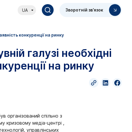
Зворотній зв’язок
UA
аявність конкуренції на ринку
вній галузі необхідні
нкуренції на ринку
був організований спільно з
му кризовому медіа-центрі ,
технологій, управлінських