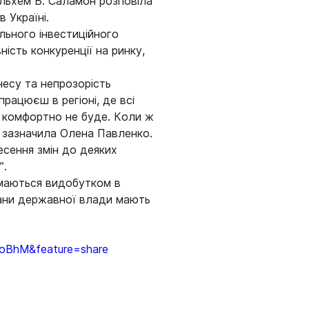
Ільхем Б. Саламон розповіла
 Україні.
льного інвестиційного
ність конкуренції на ринку,
несу та непрозорість
працюєш в регіоні, де всі
у комфортно не буде. Коли ж
 – зазначила Олена Павленко.
есення змін до деяких
”.
ймаються видобутком в
ргани державної влади мають
VoBhM&feature=share