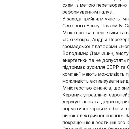
схем з метою перетворення ен
реформуванням галузі.
У заході прийняли участь мі
Світового Банку Ільхем Б. С
Міністерства енергетики та 
«Dixi Group», Андрій Перевер
громадської платформи «Нова
Володимир Демчишин, виступа
енергетики та не допустять п
підтримає зусилля ЄБРР та С
компанії мають можливість п
можливість активізувати видо
Міністерство фінансів, що зн
Керівник управління європейс
держустанов та держпідприєм
нормативно-правової бази з
ринок електричної енергії».
покращенню інвестиційного к