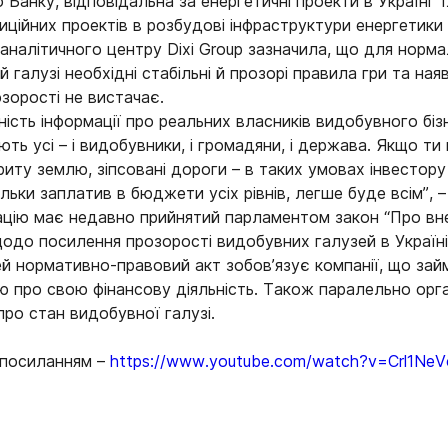
 Банку, відповідальна за енергетичні проекти в Україні 
ційних проектів в розбудові інфраструктури енергетики в
налітичного центру Dixi Group зазначила, що для норма
й галузі необхідні стабільні й прозорі правила гри та наяв
зорості не вистачає.
ість інформації про реальних власників видобувного біз
ть усі – і видобувники, і громадяни, і держава. Якщо ти 
риту землю, зіпсовані дороги – в таких умовах інвестор
ільки заплатив в бюджети усіх рівнів, легше буде всім”,
ацію має недавно прийнятий парламентом закон “Про вн
щодо посилення прозорості видобувних галузей в Україні
ей нормативно-правовий акт зобов’язує компанії, що за
цію про свою фінансову діяльність. Також паралельно о
ро стан видобувної галузі.
 посиланням –
https://www.youtube.com/watch?v=Crl1Ne