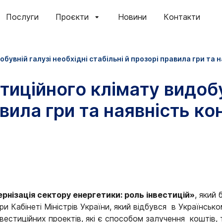
Послуги
Проєкти
Новини
Контакти
бувній галузі необхідні стабільні й прозорі правила гри та н
тиційного клімату видобу
авила гри та наявність ко
рнізація сектору енергетики: роль інвестицій»
, який 
 Кабінеті Міністрів України, який відбувся в Українсько
естиційних проектів, які є способом залучення коштів, 