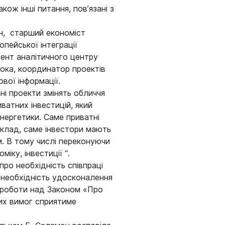
ож інші питання, пов’язані з
ин, старший економіст
пейської інтеграції
дент аналітичного центру
рока, координатор проектів
вої інформації.
і проекти змінять обличчя
ватних інвестицій, який
нергетики. Саме приватні
иклад, саме інвестори мають
м. В тому числі переконуючи
ку, інвестиції “.
про необхідність співпраці
 необхідність удосконалення
 роботи над Законом «Про
них вимог сприятиме