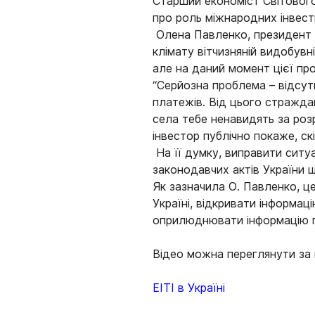
Старший економіст Світового
про роль міжнародних інвести
Олена Павленко, президент а
клімату вітчизняній видобувні
але на даний момент цієї про
“Серйозна проблема – відсутн
платежів. Від цього страждаю
села тебе ненавидять за роз
інвестор публічно покаже, ск
На її думку, виправити ситу
законодавчих актів України 
Як зазначила О. Павленко, ц
Україні, відкривати інформа
оприлюднювати інформацію п
Відео можна переглянути за
ЕІТІ в Україні