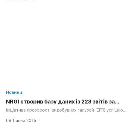
конкуренції на ринку
Міністрів...
Новини
NRGI створив базу даних із 223 звітів за
стандартами ЕІТІ
Ініціатива прозорості видобувних галузей (ЕІТІ) успішно
підвищує рівень прозорості у видобувному секторі
протягом останніх десяти років, однак дані зі звітів...
09 Липня 2015