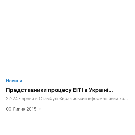
Новини
Представники процесу ЕІТІ в Україні
навчилися аналізувати звітність
22-24 червня в Стамбулі Євразійський інформаційний хаб
видобувних галузей (Eurasia Extractive Industries
Knowledge Hub) організував тренінг з аналізу даних ЕІТІ...
09 Липня 2015