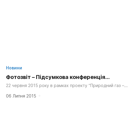
Новини
Фотозвіт – Підсумкова конференція
«Сталий енергетичний розвиток: теорія,
22 червня 2015 року в рамках проекту “Природний газ –
шлях до сталого енергетичного розвитку” було
практика, перспективи»
організовано Підсумкову конференцію «Сталий...
06 Липня 2015