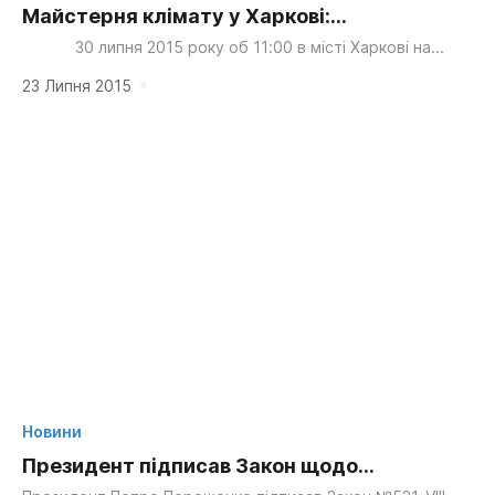
Майстерня клімату у Харкові:
геліоколектор власними руками
30 липня 2015 року об 11:00 в місті Харкові на
території дитячого будинку «Отрадне»...
23 Липня 2015
Новини
Президент підписав Закон щодо
забезпечення прозорості у видобувних