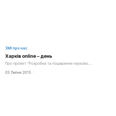
ЗМІ про нас
Харків online – день
Про проект “Розробка та поширення науково
обґрунтованих рекомендацій з організації басейнового
принципу управління водними ресурсами поверхневих
03 Липня 2015
джерел питного водопостачання Харківської...