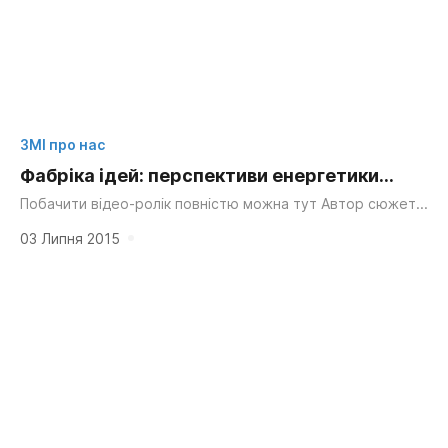
ЗМІ про нас
Фабріка ідей: перспективи енергетики
України
Побачити відео-ролік повністю можна тут Автор сюжету
– Прокаєва Ганна
03 Липня 2015