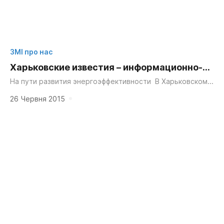
ЗМІ про нас
Харьковские известия – информационно-
аналитический портал – общество
На пути развития энергоэффективности В Харьковском
Национальном университете имени В. Н. Каразина
состоялась Международно-практическая конференция
26 Червня 2015
«Устойчивое энергетическое развитие: теория,
практика, перспективы»,...